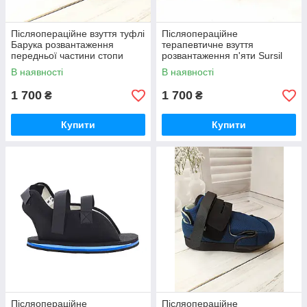
Післяопераційне взуття туфлі
Післяопераційне
Барука розвантаження
терапевтичне взуття
передньої частини стопи
розвантаження п'яти Sursil
Sursil Ortho Сурсил Орто
Ortho Сурсил Орто
В наявності
В наявності
1 700
1 700
₴
₴
Купити
Купити
Післяопераційне
Післяопераційне