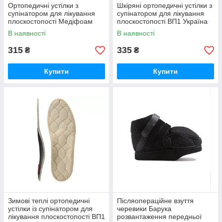
Ортопедичні устілки з
Шкіряні ортопедичні устілки з
супінатором для лікування
супінатором для лікування
плоскостопості Медіфоам
плоскостопості ВП1 Україна
ВП1 Україна Ортекс 14-31см
Ортекс 14-31см
В наявності
В наявності
315
335
₴
₴
Купити
Купити
Зимові теплі ортопедичні
Післяопераційне взуття
устілки із супінатором для
черевики Барука
лікування плоскостопості ВП1
розвантаження передньої