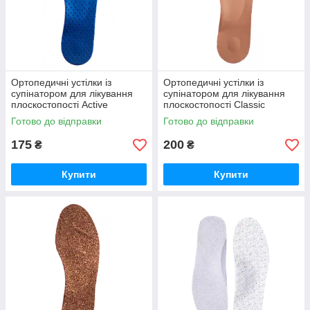
Ортопедичні устілки із
Ортопедичні устілки із
супінатором для лікування
супінатором для лікування
плоскостопості Active
плоскостопості Classic
Туреччина 4Rest Orto Форест
Туреччина 4Rest Orto Форест
Готово до відправки
Готово до відправки
Орто 20-901 29/30
Орто 29/30
175
200
₴
₴
Купити
Купити