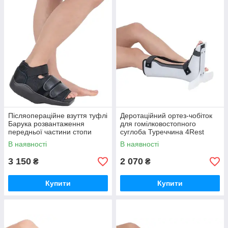
Післяопераційне взуття туфлі
Деротаційний ортез-чобіток
Барука розвантаження
для гомілковостопного
передньої частини стопи
суглоба Туреччина 4Rest
4Rest Orto Форест Орто
Orto Форест Орто білий
В наявності
В наявності
3 150
2 070
₴
₴
Купити
Купити