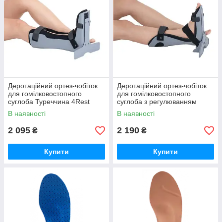
Деротаційний ортез-чобіток
Деротаційний ортез-чобіток
для гомілковостопного
для гомілковостопного
суглоба Туреччина 4Rest
суглоба з регулюванням
Orto Форест Орто сірий
нахилу стопи 4Rest Orto
В наявності
В наявності
Форест Орто
2 095
2 190
₴
₴
Купити
Купити