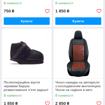
PEDAG Viva Winter розмір 35-
частини стопи OFA
В наявності
В наявності
46
BAMBERG Dynamics розмір
33-47
750
1 850
₴
₴
Купити
Купити
Післяопераційне взуття
Чохол накидка на автокрісло
черевики Барука
з охолодженням вентиляцією
розвантаження п'яти задньої
Чохли на сидіння в авто
частини стопи OFA
Авточохли бамбук
В наявності
В наявності
BAMBERG Dynamics розмір
33-47
1 850
2 850
₴
₴