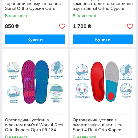
терапевтичне взуття на гіпс
компенсаторне терапевтичне
Sursil Ortho Сурсил Орто
взуття Sursil Ortho Сурсил
Орто
В наявності
В наявності
850
1 700
₴
₴
Купити
Купити
Ортопедичні устілки з
Ортопедичні устілки з
ефектом пам'яті Work 4 Rest
амортизацією п'яти Ultra
Orto Форест Орто 09-184
Sport 4 Rest Orto Форест
Орто 09-200
В наявності
В наявності