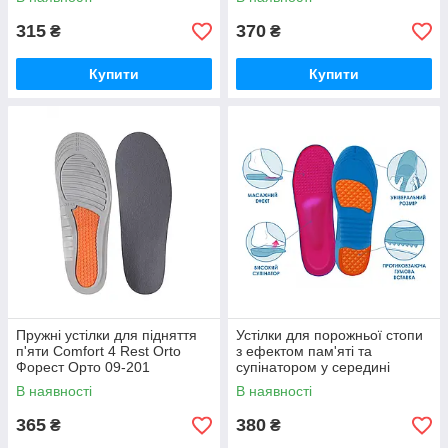
315
370
₴
₴
Купити
Купити
Пружні устілки для підняття
Устілки для порожньої стопи
п'яти Comfort 4 Rest Orto
з ефектом пам'яті та
Форест Орто 09-201
супінатором у середині
устілки Relax 4Rest Orto
В наявності
В наявності
Форест Орто 09-205
365
380
₴
₴