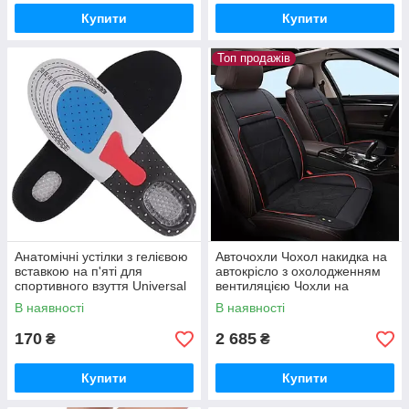
Купити
Купити
Топ продажів
Анатомічні устілки з гелієвою
Авточохли Чохол накидка на
вставкою на п'яті для
автокрісло з охолодженням
спортивного взуття Universal
вентиляцією Чохли на
4RestOrto Форест Орто 09-
сидіння в авто
В наявності
В наявності
907
170
2 685
₴
₴
Купити
Купити