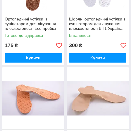
Ортопедичні устілки із
Шкіряні ортопедичні устілки з
супінатором для лікування
супінатором для лікування
плоскостопості Eco пробка
плоскостопості ВП1 Україна
Туреччина 4Rest Orto Форест
Ortofoot Ортофут
Готово до відправки
В наявності
Орто 20-903
175
300
₴
₴
Купити
Купити