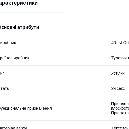
арактеристики
Основні атрибути
иробник
4Rest Or
раїна виробник
Туреччи
ип
Устілки
тать
Унісекс
При плос
ункціональне призначення
плоскост
При нато
атеріал верху
Текстиль