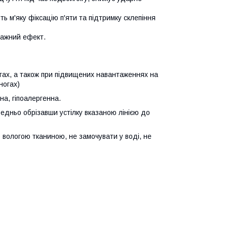
ь м'яку фіксацію п'яти та підтримку склепіння
асажний ефект.
огах, а також при підвищених навантаженнях на
ногах)
на, гіпоалергенна.
редньо обрізавши устілку вказаною лінією до
вологою тканиною, не замочувати у воді, не