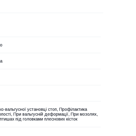
to
на
ко-вальгусної установці стоп, Профілактика
опості, При вальгусній деформації, При мозолях,
птишах під головками плеснових кісток