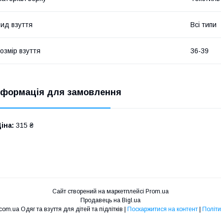
ид взуття
Всі типи
озмір взуття
36-39
нформація для замовлення
іна:
315 ₴
Сайт створений на маркетплейсі
Prom.ua
Продавець на Bigl.ua
Магазин mirdetstva.com.ua Одяг та взуття для дітей та підлітків |
Поскаржитися на контент
|
Політи