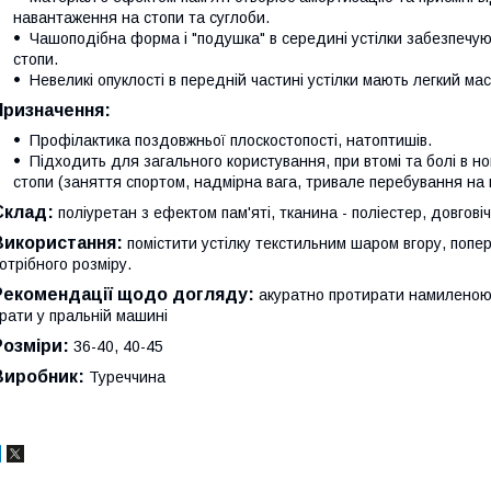
навантаження на стопи та суглоби.
Чашоподібна форма і "подушка" в середині устілки забезпечуют
стопи.
Невеликі опуклості в передній частині устілки мають легкий м
Призначення:
Профілактика поздовжньої плоскостопості, натоптишів.
Підходить для загального користування, при втомі та болі в н
стопи (заняття спортом, надмірна вага, тривале перебування на 
Склад:
поліуретан з ефектом пам'яті, тканина - поліестер, довговіч
Використання:
помістити устілку текстильним шаром вгору, попе
отрібного розміру.
Рекомендації щодо догляду:
акуратно протирати намиленою 
рати у пральній машині
Розміри:
36-40, 40-45
Виробник:
Туреччина