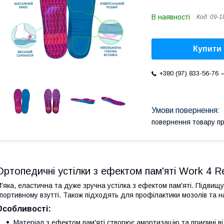
В наявності
Код:
09-1
Купити
+380 (97) 833-56-76
повернення товару п
Ортопедичні устілки з ефектом пам'яті Work 4 
'яка, еластична та дуже зручна устілка з ефектом пам'яті. Підвищ
портивному взутті. Також підходять для профілактики мозолів та н
Особливості:
Матеріал з ефектом пам'яті створює амортизацію та приємні ві