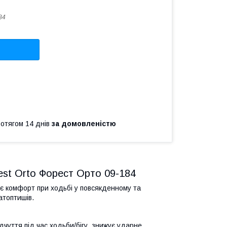
84
ротягом 14 днів
за домовленістю
Rest Orto Форест Орто 09-184
ує комфорт при ходьбі у повсякденному та
атоптишів.
дчуття під час ходьби/бігу, знижує ударне