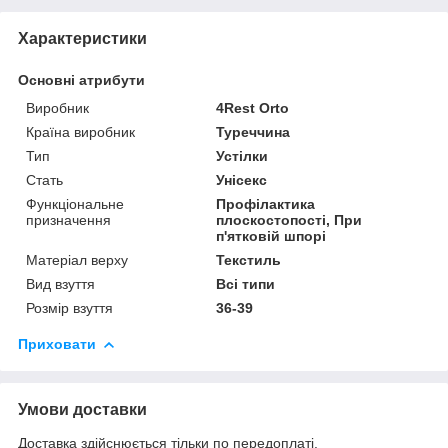
Характеристики
Основні атрибути
Виробник
4Rest Orto
Країна виробник
Туреччина
Тип
Устілки
Стать
Унісекс
Функціональне
Профілактика
призначення
плоскостопості, При
п'ятковій шпорі
Матеріал верху
Текстиль
Вид взуття
Всі типи
Розмір взуття
36-39
Приховати
Умови доставки
Доставка здійснюється тільки по передоплаті.