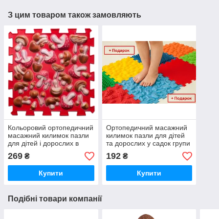
З цим товаром також замовляють
Кольоровий ортопедичний
Ортопедичний масажний
масажний килимок пазли
килимок пазли для дітей
для дітей і дорослих в
та дорослих у садок групи
садочок групи раннього
раннього розвитку додому
269
192
₴
₴
розвитку додому Ортек
Ортек Ortek
Ortek
Купити
Купити
Подібні товари компанії