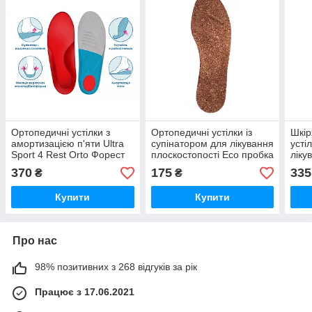
Ортопедичні устілки з
Ортопедичні устілки із
Шкір
амортизацією п'яти Ultra
супінатором для лікування
усті
Sport 4 Rest Orto Форест
плоскостопості Eco пробка
ліку
Орто 09-200
Туреччина 4Rest Orto
ВП1 
370
175
335
₴
₴
Форест Орто 20-903
31с
Купити
Купити
Про нас
98% позитивних з 268 відгуків за рік
Працює з 17.06.2021