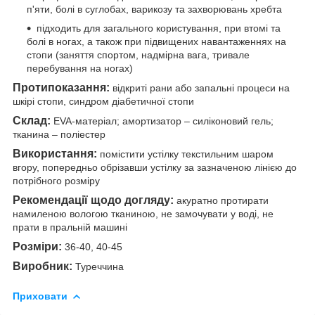
п'яти, болі в суглобах, варикозу та захворювань хребта
підходить для загального користування, при втомі та
болі в ногах, а також при підвищених навантаженнях на
стопи (заняття спортом, надмірна вага, тривале
перебування на ногах)
Протипоказання:
відкриті рани або запальні процеси на
шкірі стопи, синдром діабетичної стопи
Склад:
EVA-матеріал; амортизатор – силіконовий гель;
тканина – поліестер
Використання:
помістити устілку текстильним шаром
вгору, попередньо обрізавши устілку за зазначеною лінією до
потрібного розміру
Рекомендації щодо догляду:
акуратно протирати
намиленою вологою тканиною, не замочувати у воді, не
прати в пральній машині
Розміри:
36-40, 40-45
Виробник:
Туреччина
Приховати