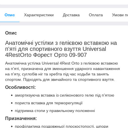
Опис
Характеристики
Доставка
Оплата
Умови п
Опис
Анатомічні устілки з гелієвою вставкою на
п'яті для спортивного взуття Universal
4RestOrto Форест Орто 09-907
Анатомічна устілка Universal 4Rest Orto з гелієвою вставкою
на п'яті, призначена для зменшення ударного навантаження
на п'яту, суглобів ніг та хребта під час ходьби та занять
спортом. Підходять для звичайного та спортивного взуття.
Особливості:
амортизуюча вставка із силіконового гелю під п'ятою
пориста вставка для терморегуляції
підтримка стопи у правильному положенні
Призначення:
профілактика поздовжньої плоскостопості, шпори