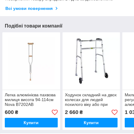
Всі умови повернення
Подібні товари компанії
Легка алюмінієва пахвова
Ходунок складний на двох
Мили
милиця висота 94-114см
колесах для людей
регу
Nova B7202AB
похилого віку або при
алюм
реабілітації алюмінієві
127
600
2 660
1 0
₴
₴
висота 83,5-94см Nova
B4081
Купити
Купити