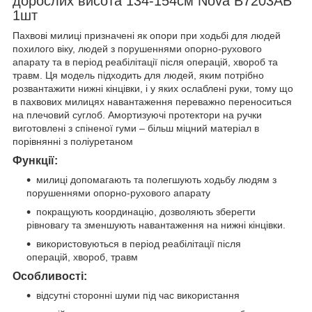
дорослих висота 134-154см Nova B7203AB
1шт
Пахвові милиці призначені як опори при ходьбі для людей
похилого віку, людей з порушеннями опорно-рухового
апарату та в період реабілітації після операцій, хвороб та
травм. Ця модель підходить для людей, яким потрібно
розвантажити нижні кінцівки, і у яких ослаблені руки, тому що
в пахвових милицях навантаження переважно переноситься
на плечовий суглоб. Амортизуючі протектори на ручки
виготовлені з спіненої гуми – більш міцний матеріал в
порівнянні з поліуретаном
Функції:
милиці допомагають та полегшують ходьбу людям з
порушеннями опорно-рухового апарату
покращують координацію, дозволяють зберегти
рівновагу та зменшують навантаження на нижні кінцівки.
використовуються в період реабілітації після
операцій, хвороб, травм
Особливості:
відсутні сторонні шуми під час використання