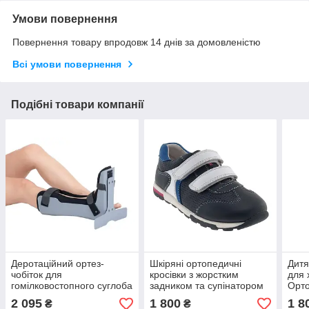
Умови повернення
Повернення товару впродовж 14 днів за домовленістю
Всі умови повернення
Подібні товари компанії
Деротаційний ортез-
Шкіряні ортопедичні
Дитя
чобіток для
кросівки з жорстким
для 
гомілковостопного суглоба
задником та супінатором
Орто
Туреччина 4Rest Orto
для хлопчика Sursil Ortho
122 
2 095
1 800
1 8
₴
₴
Форест Орто сірий
Сурсил Орто