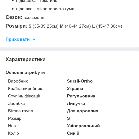
підкладка - текстиль
підошва - мікропориста гума
Сезон:
всесезонні
Розміри:
S
(35-39 25см)
M
(40-44 27см)
L
(45-47 30см)
Приховати
Характеристики
Основні атрибути
Виробник
Sursil-Ortho
Країна виробник
Україна
Ступінь фіксації
Регульована
Застібка
Липучка
Вікова група
Для дорослих
Розмір
S
Нога
Універсальний
Колір
Синій