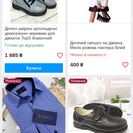
Дитячі шкіряні ортопедичні
демісезонні черевики для
дівчаток TopS блакитний
кристал
Дитячий світшот на дівчину
Готово до відправки
Mevis рожева пантера білий
1 885
Немає в наявності
₴
400
₴
Купити
Новинка
Новинка