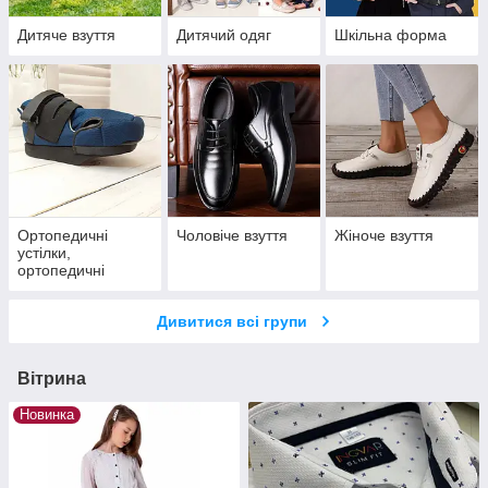
Дитяче взуття
Дитячий одяг
Шкільна форма
Ортопедичні
Чоловіче взуття
Жіноче взуття
устілки,
ортопедичні
подушки,
післяопераційне
Дивитися всі групи
взуття
Вітрина
Новинка