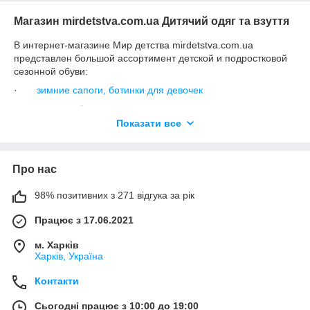
Магазин mirdetstva.com.ua Дитячий одяг та взуття
В интернет-магазине Мир детства mirdetstva.com.ua
представлен большой ассортимент детской и подростковой
сезонной обуви:
·
зимние сапоги, ботинки для девочек
·
зимняя обувь для мальчиков
Показати все
·
демисезонная обувь для девочек
·
демисезонная обувь для мальчиков
·
летняя обувь для мальчиков
Про нас
·
летняя обувь для девочек
98% позитивних з 271 відгука за рік
·
детские и подростковые резиновые сапоги
Працює з 17.06.2021
·
кроссовки и кеды для мальчиков
·
кроссовки и кеды для девочек
м. Харків
Харків, Україна
Отдельно представлена школьная обувь:
·
школьная обувь для мальчиков
Контакти
·
школьная обувь для девочек
Сьогодні працює з 10:00 до 19:00