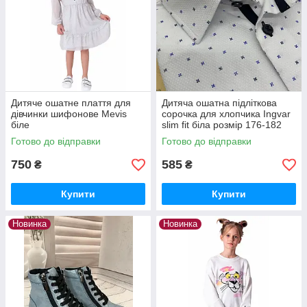
Дитяче ошатне плаття для
Дитяча ошатна підліткова
дівчинки шифонове Mevis
сорочка для хлопчика Ingvar
біле
slim fit біла розмір 176-182
Готово до відправки
Готово до відправки
750
585
₴
₴
Купити
Купити
Новинка
Новинка