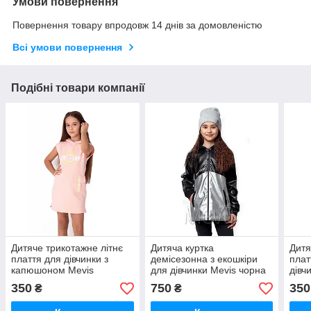
Умови повернення
Повернення товару впродовж 14 днів за домовленістю
Всі умови повернення
Подібні товари компанії
Дитяче трикотажне літнє
Дитяча куртка
Дитя
плаття для дівчинки з
демісезонна з екошкіри
плат
капюшоном Mevis
для дівчинки Mevis чорна
дівч
персикове
розм
350
750
350
₴
₴