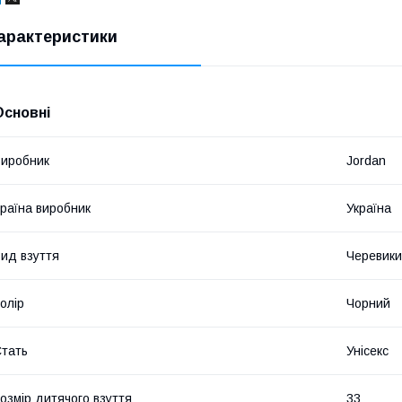
арактеристики
Основні
иробник
Jordan
раїна виробник
Україна
ид взуття
Черевики
олір
Чорний
тать
Унісекс
озмір дитячого взуття
33