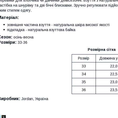
еревики для хлопчика чи дівчинки демісезонні. Взуття з натурально
астібка на шнурівку та дві бічні блискавки. Зручно регулювати під
ким стилем одягу.
Матеріал:
зовнішня частина взуття - натуральна шкіра високої якості
підкладка - натуральна взуттєва байка
Сезон:
осінь-весна
Розміри:
33-36
Розмірна сітка
Розмір
Довжина у
33
22,0
34
22,5
35
23,0
36
23,5
Виробник:
Jordan, Україна