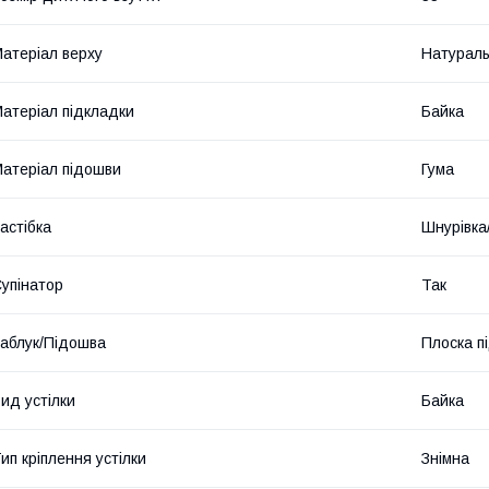
атеріал верху
Натураль
атеріал підкладки
Байка
атеріал підошви
Гума
астібка
Шнурівка
упінатор
Так
аблук/Підошва
Плоска п
ид устілки
Байка
ип кріплення устілки
Знімна