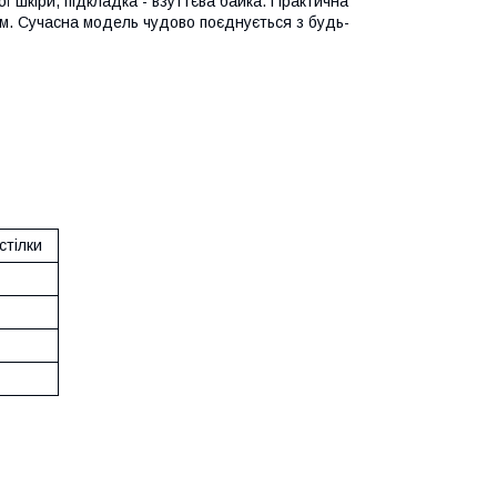
ї шкіри, підкладка - взуттєва байка. Практична
йом. Сучасна модель чудово поєднується з будь-
стілки