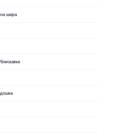
на шкіра
/блискавка
ідошва