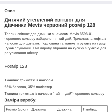
Опис
Дитячий утеплений світшот для
дівчинки Mevis червоний розмір 128
Теплий світшот для дівчинки з начосом Mevis 3593-01
червоного кольору забарвлення тай-дай. Трикотажна кофта з
начосом для дівчаток. Горловина та манжети рукавів на гумці.
Рукав спущений. Низ виробу зібраний на куліску з гумкою для
регулювання обсягу.
Розмір 128
Тканина: трикотаж із начосом
65% бавовна, 35% поліестер
Тканина трикотаж із начосом "тай — дай" червоного кольору
Заміри виробу:
Розмір (зріст)
Довжина
Довжина
Півобвід