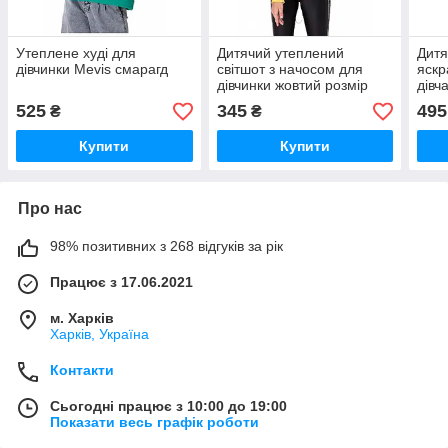
Утеплене худі для
Дитячий утеплений
Дитя
дівчинки Mevis смарагд
світшот з начосом для
яск
дівчинки жовтий розмір
дівч
122 Mevis
116-
525
345
495
₴
₴
Купити
Купити
Про нас
98% позитивних з 268 відгуків за рік
Працює з 17.06.2021
м. Харків
Харків, Україна
Контакти
Сьогодні працює з 10:00 до 19:00
Показати весь графік роботи