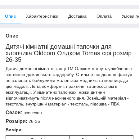
Опис
Характеристики
Доставка
Оплата
Умови п
Опис
Дитячі кімнатні домашні тапочки для
хлопчика Oldcom Олдком Tomas сірі розмір
26-35
Дитячі домашні кімнатні капці ТМ Олдком стануть улюбленою
частиною домашнього гардеробу. Стильне поєднання фактур
не залишить байдужими маленьких модників та модниць до
цієї моделі. Легкі, комфортні, практичні та зносостійкі в
експлуатації. У кімнатних тапочках, ніжки дитини
відпочиватимуть після насиченого дня. Зовнішній матеріал -
текстиль, внутрішній матеріал - текстиль, підошва - ПВХ.
Сезон:
всесезон
Розміри:
26-35
Виміри: