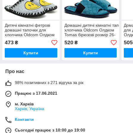
Дитячі кімнатні фетрові
Домашні дитячі кімнатні тапочки д
Дома
домашні тапочки для
хлопчика Oldcom Олдком
для 
хлопчика Oldcom Олдком
Tomas бірюзові розмір 26-
Олдк
Smile сірі розмір 30-35
35
розм
473
520
505
₴
₴
Купити
Купити
Про нас
98% позитивних з 271 відгука за рік
Працює з 17.06.2021
м. Харків
Харків, Україна
Контакти
Сьогодні працює з 10:00 до 19:00