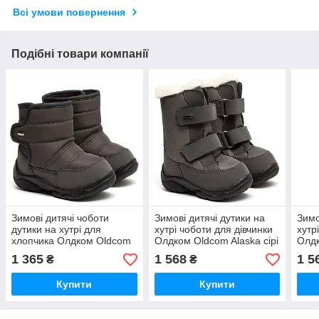
Всі умови повернення
Подібні товари компанії
Зимові дитячі чоботи
Зимові дитячі дутики на
Зимо
дутики на хутрі для
хутрі чоботи для дівчинки
хутр
хлопчика Олдком Oldcom
Олдком Oldcom Alaska сірі
Олдк
Lilo сірі розмір 23-31
розмір 23-31
роже
1 365
1 568
1 5
₴
₴
Купити
Купити