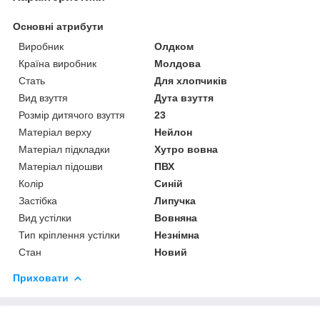
Основні атрибути
Виробник
Олдком
Країна виробник
Молдова
Стать
Для хлопчиків
Вид взуття
Дута взуття
Розмір дитячого взуття
23
Матеріал верху
Нейлон
Матеріал підкладки
Хутро вовна
Матеріал підошви
ПВХ
Колір
Синій
Застібка
Липучка
Вид устілки
Вовняна
Тип кріплення устілки
Незнімна
Стан
Новий
Приховати