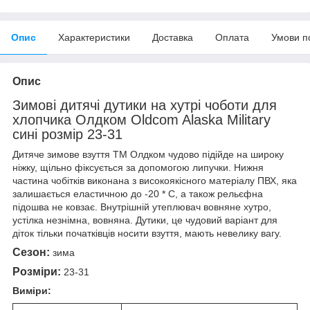
Опис
Характеристики
Доставка
Оплата
Умови п
Опис
Зимові дитячі дутики на хутрі чоботи для
хлопчика Олдком Oldcom Alaska Military
сині розмір 23-31
Дитяче зимове взуття ТМ Олдком чудово підійде на широку
ніжку, щільно фіксується за допомогою липучки. Нижня
частина чобітків виконана з високоякісного матеріалу ПВХ, яка
залишається еластичною до -20 * С, а також рельєфна
підошва не ковзає. Внутрішній утеплювач вовняне хутро,
устілка незнімна, вовняна. Дутики, це чудовий варіант для
діток тільки початківців носити взуття, мають невелику вагу.
Сезон:
зима
Розміри:
23-31
Виміри: