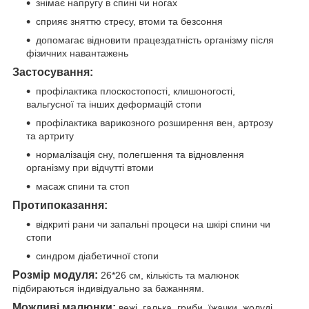
знімає напругу в спині чи ногах
сприяє зняттю стресу, втоми та безсоння
допомагає відновити працездатність організму після
фізичних навантажень
Застосування:
профілактика плоскостопості, клишоногості,
вальгусної та інших деформацій стопи
профілактика варикозного розширення вен, артрозу
та артриту
нормалізація сну, полегшення та відновлення
організму при відчутті втоми
масаж спини та стоп
Протипоказання:
відкриті рани чи запальні процеси на шкірі спини чи
стопи
синдром діабетичної стопи
Розмір модуля:
26*26 см, кількість та малюнок
підбираються індивідуально за бажанням.
Можливі малюнки:
вежі,
галька, гриби, їжачки, жолуді,