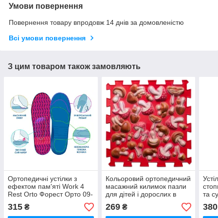
Умови повернення
Повернення товару впродовж 14 днів за домовленістю
Всі умови повернення
З цим товаром також замовляють
Ортопедичні устілки з
Кольоровий ортопедичний
Усті
ефектом пам'яті Work 4
масажний килимок пазли
стоп
Rest Orto Форест Орто 09-
для дітей і дорослих в
та с
184
садочок групи раннього
усті
315
269
380
₴
₴
розвитку додому Ортек
Форе
Ortek