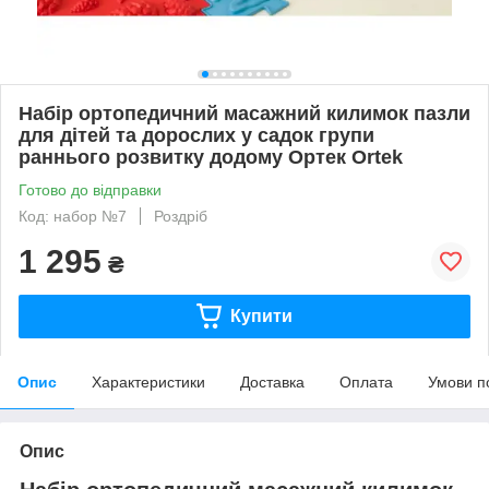
Набір ортопедичний масажний килимок пазли
для дітей та дорослих у садок групи
раннього розвитку додому Ортек Ortek
Готово до відправки
Код: набор №7
Роздріб
1 295
₴
Купити
Опис
Характеристики
Доставка
Оплата
Умови п
Опис