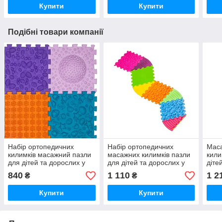
Купити
Купити
Подібні товари компанії
Набір ортопедичних
Набір ортопедичних
Мас
килимків масажний пазли
масажних килимків пазли
кили
для дітей та дорослих у
для дітей та дорослих у
діте
садок групи раннього
садок групи раннього
груп
840
1 110
1 2
₴
₴
розвитку додому Ортек
розвитку додому Ортек
додо
Ortek
Ortek
Купити
Купити