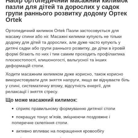
Набір ортопедичний масажний килимок
пазли для дітей та дорослих у садок
групи раннього розвитку додому Ортек
Ortek
Ортопедичний килимок Ortek Пазли застосовується для
масажу спини або ніг. Масажні килимки купують не тільки
додому для дітей та дорослих, але дуже часто купують у
дитячі садки або групи раннього розвитку, де дітки в ігровій
формі бігають по них і тим самим проходить профілактика
плоскостопості, клишоногості, вальгусної та інших
деформацій стопи.
Ходити масажним килимком дуже корисно, також корисно
використовувати для зняття напруги, якщо ви відчуваєте біль
у спині, систематичну втому, відсутність енергії, для
релаксації і зняття стресу.
Що може масажний килимок:
сприяє правильному формуванню дитячої стопи
покращує тонус м'язів, зміцнюючи поздовжнє і
поперечне склепіння стопи.
активно впливає на покращення кровообігу