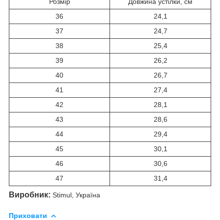
Розмір
Довжина устілки, см
36
24,1
37
24,7
38
25,4
39
26,2
40
26,7
41
27,4
42
28,1
43
28,6
44
29,4
45
30,1
46
30,6
47
31,4
Виробник:
Stimul, Україна
Приховати