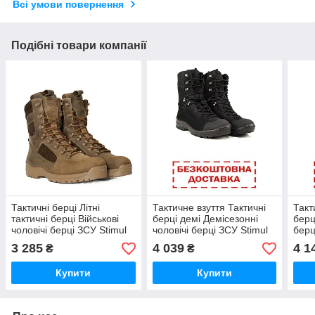
Всі умови повернення
Подібні товари компанії
Тактичні берці Літні
Тактичне взуття Тактичні
Такт
тактичні берці Військові
берці демі Демісезонні
берц
чоловічі берці ЗСУ Stimul
чоловічі берці ЗСУ Stimul
берц
Стимул Козак Койот
Стимул Отаман чорний
Отам
3 285
4 039
4 1
₴
₴
розмір 36-47
розмір 36-47
47
Купити
Купити