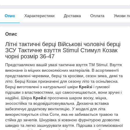
Опис
Характеристики
Доставка
Оплата
Умови п
Опис
Літні тактичні берці Військові чоловічі берці
ЗСУ Тактичне взуття Stimul Стимул Козак
чорні розмір 36-47
Представляємо вашій увазі тактичне взуття ТМ Stimul. Взуття
виконане із міцних високоякісних матеріалів. В асортименті
представлені черевики, берці та кросівки, сезон зима, демі та
літо. Берці Козак призначені для сезону літо та осінь/весна.
Берці виготовлені з натуральної шкіри
Крейзі
і гумової
підошви з властивостями, що самоочищаються, вони зручні і
надійні. Шкіра
Крейзі
просочена шаром воску, міцна,
зносостійка та водовідштовхувальна. Дихаюча вставка
забезпечує додаткову вентиляцію. У моделі для літа
використовується сітка Соти, яка не забивається травою та
стійка до зачепів. Шнурівка зі ковзною фурнітурою дозволяє
швидко та легко зашнурувати взуття. Підошва з оптимізованої