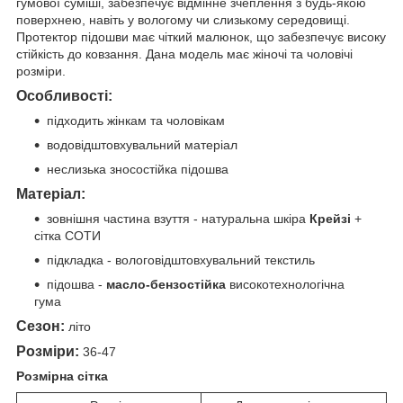
гумової суміші, забезпечує відмінне зчеплення з будь-якою
поверхнею, навіть у вологому чи слизькому середовищі.
Протектор підошви має чіткий малюнок, що забезпечує високу
стійкість до ковзання. Дана модель має жіночі та чоловічі
розміри.
Особливості:
підходить жінкам та чоловікам
водовідштовхувальний матеріал
неслизька зносостійка підошва
Матеріал:
зовнішня частина взуття - натуральна шкіра
Крейзі
+
сітка СОТИ
підкладка - вологовідштовхувальний текстиль
підошва -
масло-бензостійка
високотехнологічна
гума
Сезон:
літо
Розміри:
36-47
Розмірна сітка