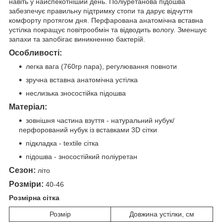
навіть у найспекотніший день. Поліуретанова підошва
забезпечує правильну підтримку стопи та дарує відчуття
комфорту протягом дня. Перфарована анатомічна вставна
устілка покращує повітрообмін та відводить вологу. Зменшує
запахи та запобігає виникненню бактерій.
Особливості:
легка вага (760гр пара), регулювання повноти
зручна вставна анатомічна устілка
неслизька зносостійка підошва
Матеріал:
зовнішня частина взуття - натуральний нубук/
перфорований нубук із вставками 3D сітки
підкладка - textile сітка
підошва - зносостійкий поліуретан
Сезон:
літо
Розміри:
40-46
Розмірна сітка
Розмір
Довжина устілки, см