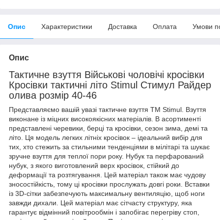
Опис
Характеристики
Доставка
Оплата
Умови п
Опис
Тактичне взуття Військові чоловічі кросівки
Кросівки тактичні літо Stimul Стимул Райдер
олива розмір 40-46
Представляємо вашій увазі тактичне взуття ТМ Stimul. Взуття
виконане із міцних високоякісних матеріалів. В асортименті
представлені черевики, берці та кросівки, сезон зима, демі та
літо. Ця модель легких літніх кросівок – ідеальний вибір для
тих, хто стежить за стильними тенденціями в мілітарі та шукає
зручне взуття для теплої пори року. Нубук та перфарований
нубук, з якого виготовлений верх кросівок, стійкий до
деформації та розтягування. Цей матеріал також має чудову
зносостійкість, тому ці кросівки прослужать довгі роки. Вставки
із 3D-сітки забезпечують максимальну вентиляцію, щоб ноги
завжди дихали. Цей матеріал має сітчасту структуру, яка
гарантує відмінний повітрообмін і запобігає перегріву стоп,