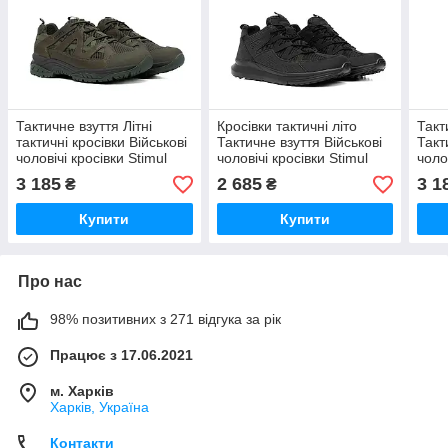
Тактичне взуття Літні
Кросівки тактичні літо
Такт
тактичні кросівки Військові
Тактичне взуття Військові
Такт
чоловічі кросівки Stimul
чоловічі кросівки Stimul
чоло
Стимул Штурм олива
Стимул Райдер чорні
Сти
3 185
2 685
3 1
₴
₴
размер 36-46
розмір 40-46
розм
Купити
Купити
Про нас
98% позитивних з 271 відгука за рік
Працює з 17.06.2021
м. Харків
Харків, Україна
Контакти