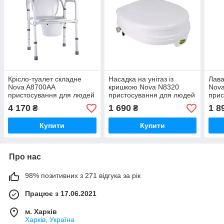
Крісло-туалет складне
Насадка на унітаз із
Лава
Nova A8700AA
кришкою Nova N8320
Nova
пристосування для людей
пристосування для людей
прис
похилого віку або з
похилого віку або з
інва
4 170
1 690
1 8
₴
₴
інвалідністю
інвалідністю
Купити
Купити
Про нас
98% позитивних з 271 відгука за рік
Працює з 17.06.2021
м. Харків
Харків, Україна