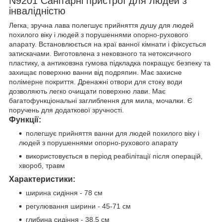
N9201 Санітарні пристрої для людей з
інвалідністю
Легка, зручна лава полегшує прийняття душу для людей
похилого віку і людей з порушеннями опорно-рухового
апарату. Встановлюється на краї ванної кімнати і фіксується
затискачами. Виготовлена ​​з нековзного та нетоксичного
пластику, а антиковзна гумова підкладка покращує безпеку та
захищає поверхню ванни від подряпин. Має захисне
полімерне покриття. Дренажні отвори для стоку води
дозволяють легко очищати поверхню лави. Має
багатофункціональні заглиблення для мила, мочалки. Є
поручень для додаткової зручності.
Функції:
полегшує прийняття ванни для людей похилого віку і
людей з порушеннями опорно-рухового апарату
використовується в період реабілітації після операцій,
хвороб, травм
Характеристики:
ширина сидіння - 78 см
регулювання ширини - 45-71 см
глибина сидіння - 38,5 см