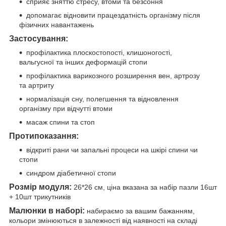
сприяє зняттю стресу, втоми та безсоння
допомагає відновити працездатність організму після
фізичних навантажень
Застосування:
профілактика плоскостопості, клишоногості,
вальгусної та інших деформацій стопи
профілактика варикозного розширення вен, артрозу
та артриту
нормалізація сну, полегшення та відновлення
організму при відчутті втоми
масаж спини та стоп
Протипоказання:
відкриті рани чи запальні процеси на шкірі спини чи
стопи
синдром діабетичної стопи
Розмір модуля:
26*26 см, ціна вказана за набір пазли 16шт
+ 10шт трикутників
Малюнки в наборі:
набираємо за вашим бажанням,
кольори змінюються в залежності від наявності на складі