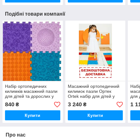
Подібні товари компанії
Набір ортопедичних
Масажний ортопедичний
Набі
килимків масажний пазли
килимок пазли Ортек
маса
для дітей та дорослих у
Ortek набір для дітей у
для 
садок групи раннього
садок групи раннього
садо
840
3 240
1 1
₴
₴
розвитку додому Ортек
розвитку додому 16+гра
розв
Ortek
Orte
Купити
Купити
Про нас