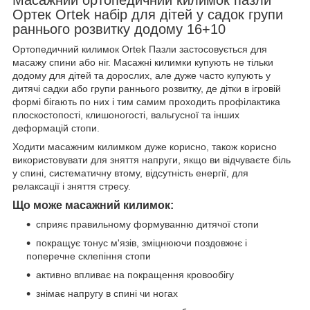
Ортек Ortek набір для дітей у садок групи
раннього розвитку додому 16+10
Ортопедичний килимок Ortek Пазли застосовується для
масажу спини або ніг. Масажні килимки купують не тільки
додому для дітей та дорослих, але дуже часто купують у
дитячі садки або групи раннього розвитку, де дітки в ігровій
формі бігають по них і тим самим проходить профілактика
плоскостопості, клишоногості, вальгусної та інших
деформацій стопи.
Ходити масажним килимком дуже корисно, також корисно
використовувати для зняття напруги, якщо ви відчуваєте біль
у спині, систематичну втому, відсутність енергії, для
релаксації і зняття стресу.
Що може масажний килимок:
сприяє правильному формуванню дитячої стопи
покращує тонус м'язів, зміцнюючи поздовжнє і
поперечне склепіння стопи
активно впливає на покращення кровообігу
знімає напругу в спині чи ногах