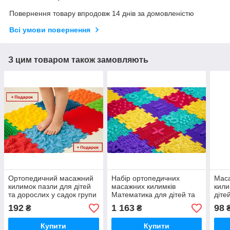
Повернення товару впродовж 14 днів за домовленістю
Всі умови повернення
З цим товаром також замовляють
Ортопедичний масажний
Набір ортопедичних
Мас
килимок пазли для дітей
масажних килимків
кили
та дорослих у садок групи
Математика для дітей та
діте
раннього розвитку додому
дорослих у садок групи
груп
192
1 163
98
₴
₴
Ортек Ortek
раннього розвитку додому
додо
Купити
Купити