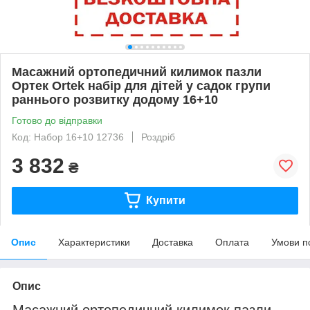
Масажний ортопедичний килимок пазли
Ортек Ortek набір для дітей у садок групи
раннього розвитку додому 16+10
Готово до відправки
Код: Набор 16+10 12736
Роздріб
3 832
₴
Купити
Опис
Характеристики
Доставка
Оплата
Умови п
Опис
Масажний ортопедичний килимок пазли