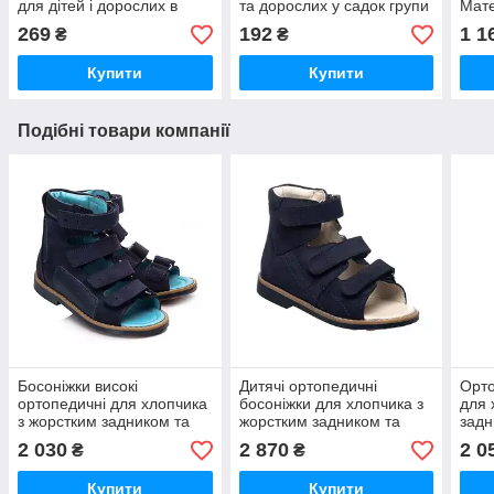
для дітей і дорослих в
та дорослих у садок групи
Мате
садочок групи раннього
раннього розвитку додому
доро
269
192
1 1
₴
₴
розвитку додому Ортек
Ортек Ortek
ранн
Ortek
Купити
Купити
Подібні товари компанії
Босоніжки високі
Дитячі ортопедичні
Орто
ортопедичні для хлопчика
босоніжки для хлопчика з
для 
з жорстким задником та
жорстким задником та
задн
супінатором Theo Leo 719
супінатором Theo Leo
розм
2 030
2 870
2 0
₴
₴
розмір 18-34
1128 розмір 21-35
Купити
Купити