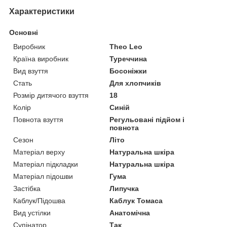
Характеристики
Основні
Виробник
Theo Leo
Країна виробник
Туреччина
Вид взуття
Босоніжки
Стать
Для хлопчиків
Розмір дитячого взуття
18
Колір
Синій
Повнота взуття
Регульовані підйом і
повнота
Сезон
Літо
Матеріал верху
Натуральна шкіра
Матеріал підкладки
Натуральна шкіра
Матеріал підошви
Гума
Застібка
Липучка
Каблук/Підошва
Каблук Томаса
Вид устілки
Анатомічна
Супінатор
Так