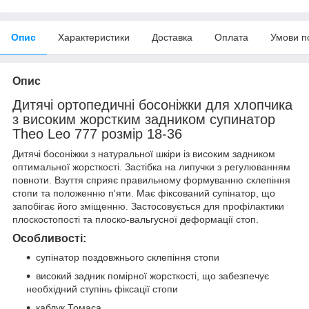
Опис
Характеристики
Доставка
Оплата
Умови п
Опис
Дитячі ортопедичні босоніжки для хлопчика
з високим жорстким задником супинатор
Theo Leo 777 розмір 18-36
Дитячі босоніжки з натуральної шкіри із високим задником
оптимальної жорсткості. Застібка на липучки з регулюванням
повноти. Взуття сприяє правильному формуванню склепіння
стопи та положенню п'яти. Має фіксований супінатор, що
запобігає його зміщенню. Застосовується для профілактики
плоскостопості та плоско-вальгусної деформації стоп.
Особливості:
супінатор поздовжнього склепіння стопи
високий задник помірної жорсткості, що забезпечує
необхідний ступінь фіксації стопи
каблук Томаса