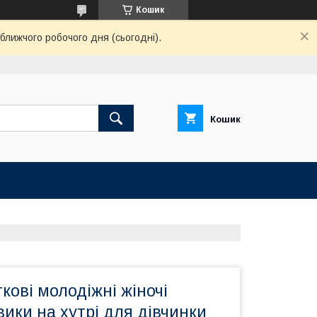
Кошик
ближчого робочого дня (сьогодні).
Кошик
ткові молодіжні жіночі
вики на хутрі для дівчинки