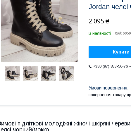
Jordan челсі
2 095 ₴
В наявності
Код:
6059
Купити
+380 (97) 833-56-76
повернення товару п
Зимові підліткові молодіжні жіночі шкіряні череви
челсі чорний/мокко