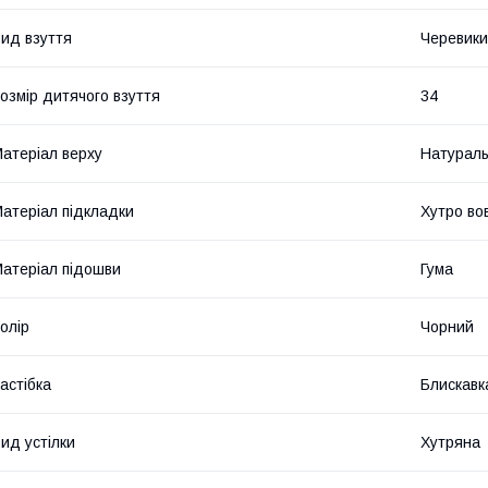
ид взуття
Черевики
озмір дитячого взуття
34
атеріал верху
Натураль
атеріал підкладки
Хутро во
атеріал підошви
Гума
олір
Чорний
астібка
Блискавк
ид устілки
Хутряна