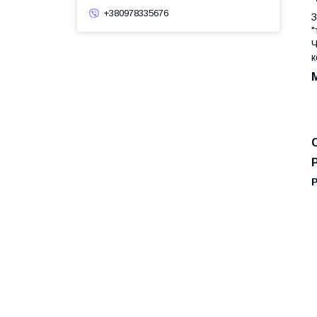
+380978335676
З
"
Ч
к
Р