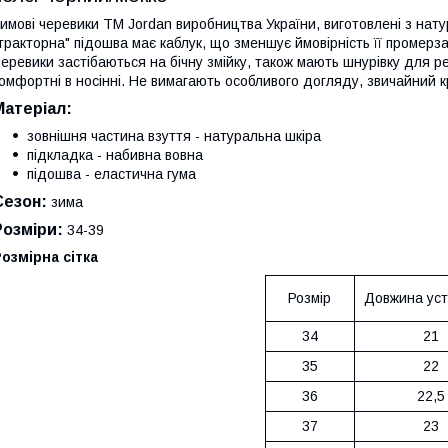
имові черевики ТМ Jordan виробництва України, виготовлені з нат
тракторна" підошва має каблук, що зменшує ймовірність її промерза
еревики застібаються на бічну змійку, також мають шнурівку для р
омфортні в носінні. Не вимагають особливого догляду, звичайний к
Матеріал:
зовнішня частина взуття - натуральна шкіра
підкладка - набивна вовна
підошва - еластична гума
Сезон:
зима
Розміри:
34-39
озмірна сітка
Розмір
Довжина усті
34
21
35
22
36
22,5
37
23