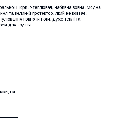
уральної шкіри. Утеплювач, набивна вовна. Модна
ння та великий протектор, який не ковзає.
егулювання повноти ноги. Дуже теплі та
рем для взуття.
лки, см