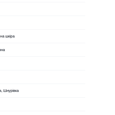
на шкіра
вна
а, Шнурівка