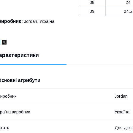
38
24
39
24,5
Виробник:
Jordan, Україна
арактеристики
Основні атрибути
иробник
Jordan
раїна виробник
Україна
тать
Для дівч