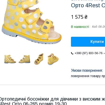
Орто 4Rest O
1 575 ₴
В наявності
Код:
06-2
Купити
+380 (97) 833-56-76
повернення товару п
Ортопедичні босоніжки для дівчинки з високим
4Rest Orto 06-265 розмір 19-30