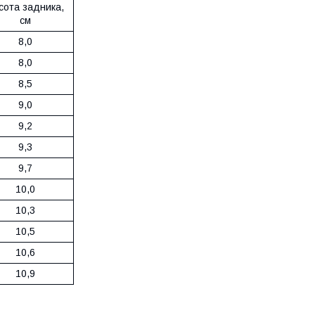
сота задника,
см
8,0
8,0
8,5
9,0
9,2
9,3
9,7
10,0
10,3
10,5
10,6
10,9