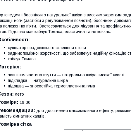
ртопедичні босоніжки з натуральної шкіри з високим жорстким зад
іксації ноги (застібки з регулюванням повноти), босоніжки допом
а положенню п'яти. Застосовуються для лікування та профілактики
топ. Підошва має каблук Томаса, еластична та не ковзає.
Особливості:
супінатор поздовжнього склепіння стопи
задник помірної жорсткості, що забезпечує надійну фіксацію с
каблук Томаса
Матеріал:
зовнішня частина взуття — натуральна шкіра високої якості
підкладка — натуральна шкіра
підошва — зносостійка термопластична гума
Сезон:
лето
Розміри:
19-30
Рекомендации:
для досягнення максимального ефекту, рекоменд
амість кімнатних капців.
Розмірна сітка