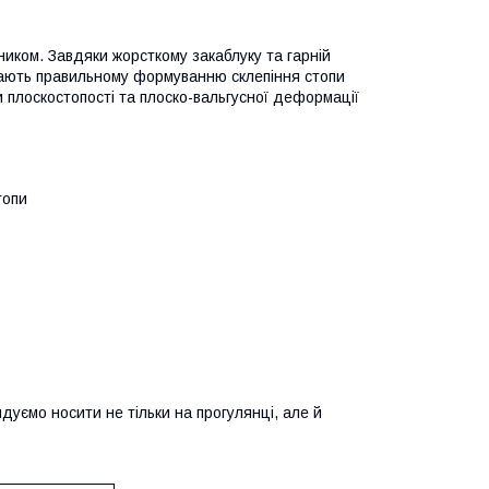
ником. Завдяки жорсткому закаблуку та гарній
агають правильному формуванню склепіння стопи
 плоскостопості та плоско-вальгусної деформації
топи
уємо носити не тільки на прогулянці, але й