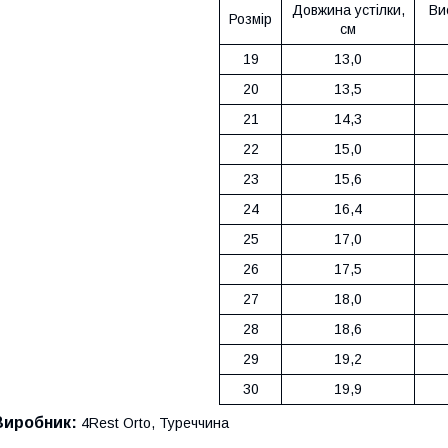
Довжина устілки,
Ви
Розмір
см
19
13,0
20
13,5
21
14,3
22
15,0
23
15,6
24
16,4
25
17,0
26
17,5
27
18,0
28
18,6
29
19,2
30
19,9
Виробник:
4Rest Orto, Туреччина