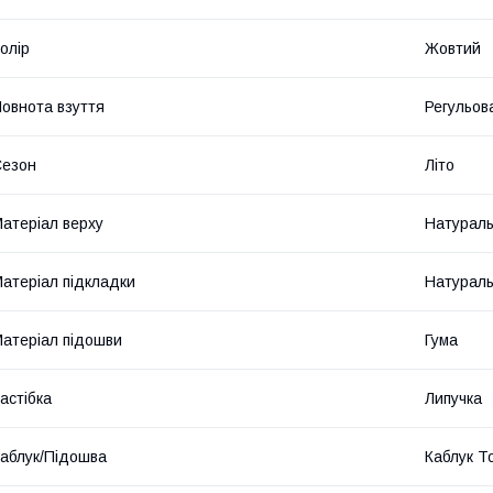
олір
Жовтий
овнота взуття
Регульова
Сезон
Літо
атеріал верху
Натураль
атеріал підкладки
Натураль
атеріал підошви
Гума
астібка
Липучка
аблук/Підошва
Каблук Т