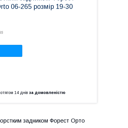
rto 06-265 розмір 19-30
65
ротягом 14 днів
за домовленістю
 жорстким задником Форест Орто