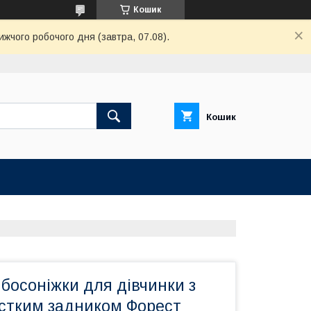
Кошик
ижчого робочого дня (завтра, 07.08).
Кошик
босоніжки для дівчинки з
стким задником Форест