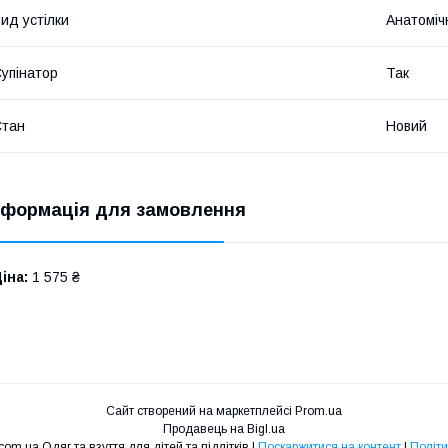
ид устілки
Анатоміч
упінатор
Так
Стан
Новий
нформація для замовлення
іна:
1 575 ₴
Сайт створений на маркетплейсі
Prom.ua
Продавець на Bigl.ua
Магазин mirdetstva.com.ua Одяг та взуття для дітей та підлітків |
Поскаржитися на контент
|
Політи