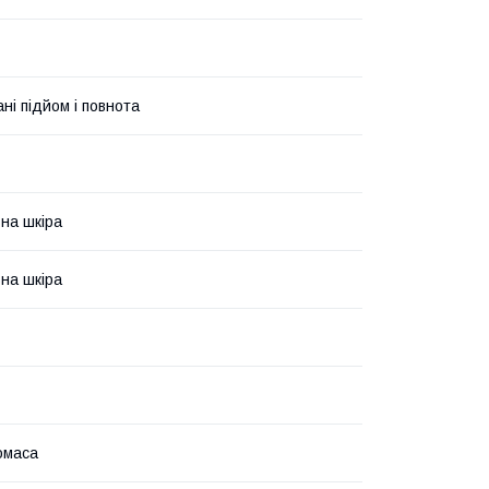
ні підйом і повнота
на шкіра
на шкіра
омаса