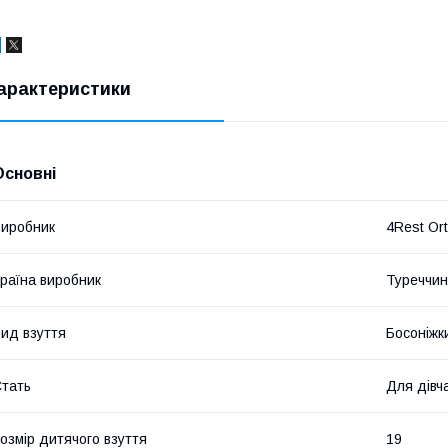
арактеристики
Основні
иробник
4Rest Or
раїна виробник
Туреччи
ид взуття
Босоніжк
тать
Для дівч
озмір дитячого взуття
19