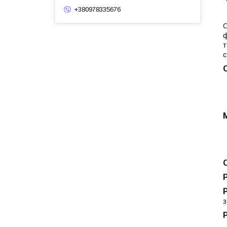
+380978335676
О
ф
т
с
з