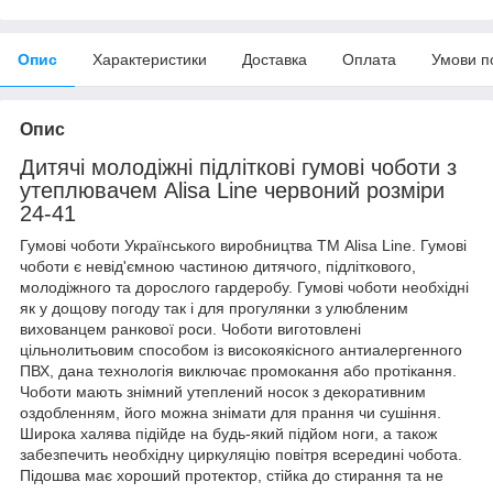
Опис
Характеристики
Доставка
Оплата
Умови п
Опис
Дитячі молодіжні підліткові гумові чоботи з
утеплювачем Alisa Line червоний розміри
24-41
Гумові чоботи Українського виробництва ТМ Alisa Line. Гумові
чоботи є невід'ємною частиною дитячого, підліткового,
молодіжного та дорослого гардеробу. Гумові чоботи необхідні
як у дощову погоду так і для прогулянки з улюбленим
вихованцем ранкової роси. Чоботи виготовлені
цільнолитьовим способом із високоякісного антиалергенного
ПВХ, дана технологія виключає промокання або протікання.
Чоботи мають знімний утеплений носок з декоративним
оздобленням, його можна знімати для прання чи сушіння.
Широка халява підійде на будь-який підйом ноги, а також
забезпечить необхідну циркуляцію повітря всередині чобота.
Підошва має хороший протектор, стійка до стирання та не