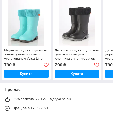
Модні молодіжні підліткові
Дитячі молодіжні підліткові
Дитя
жіночі гумові чоботи з
гумові чоботи для
доро
утеплювачем Alisa Line
хлопчика з утеплювачем
утеп
м'ята розміри 24-41
Alisa Line чорний розміри
елек
790
790
790
₴
₴
24-41
Купити
Купити
Про нас
98% позитивних з 271 відгука за рік
Працює з 17.06.2021