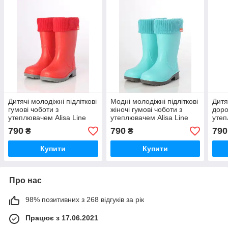
Дитячі молодіжні підліткові
Модні молодіжні підліткові
Дитя
гумові чоботи з
жіночі гумові чоботи з
доро
утеплювачем Alisa Line
утеплювачем Alisa Line
утеп
червоний розміри 24-41
м'ята розміри 24-41
елек
790
790
790
₴
₴
Купити
Купити
Про нас
98% позитивних з 268 відгуків за рік
Працює з 17.06.2021