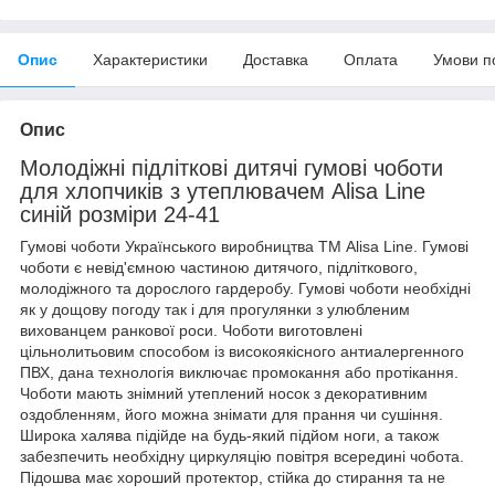
Опис
Характеристики
Доставка
Оплата
Умови п
Опис
Молодіжні підліткові дитячі гумові чоботи
для хлопчиків з утеплювачем Alisa Line
синій розміри 24-41
Гумові чоботи Українського виробництва ТМ Alisa Line. Гумові
чоботи є невід'ємною частиною дитячого, підліткового,
молодіжного та дорослого гардеробу. Гумові чоботи необхідні
як у дощову погоду так і для прогулянки з улюбленим
вихованцем ранкової роси. Чоботи виготовлені
цільнолитьовим способом із високоякісного антиалергенного
ПВХ, дана технологія виключає промокання або протікання.
Чоботи мають знімний утеплений носок з декоративним
оздобленням, його можна знімати для прання чи сушіння.
Широка халява підійде на будь-який підйом ноги, а також
забезпечить необхідну циркуляцію повітря всередині чобота.
Підошва має хороший протектор, стійка до стирання та не