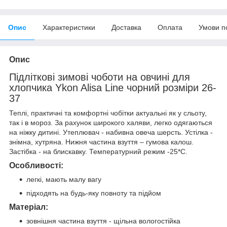
Опис
Характеристики
Доставка
Оплата
Умови п
Опис
Підліткові зимові чоботи на овчині для
хлопчика Ykon Alisa Line чорний розміри 26-
37
Теплі, практичні та комфортні чобітки актуальні як у сльоту,
так і в мороз. За рахунок широкого халяви, легко одягаються
на ніжку дитині. Утеплювач - набивна овеча шерсть. Устілка -
знімна, хутряна. Нижня частина взуття – гумова калош.
Застібка - на блискавку. Температурний режим -25*С.
Особливості:
легкі, мають малу вагу
підходять на будь-яку повноту та підйом
Матеріал:
зовнішня частина взуття - щільна вологостійка