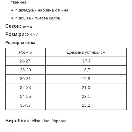
тканина
підкладка - набивна овчина
підошва - гумова калош
Сезон:
зима
Розміри:
26-37
Розмірна сітка
Розмір
Довжина устілки, см
26-27
17,7
28-29
18,7
30-31
19,8
32-33
21,0
34-35
22,1
36-37
23,2
Виробник:
Alisa Line, Україна