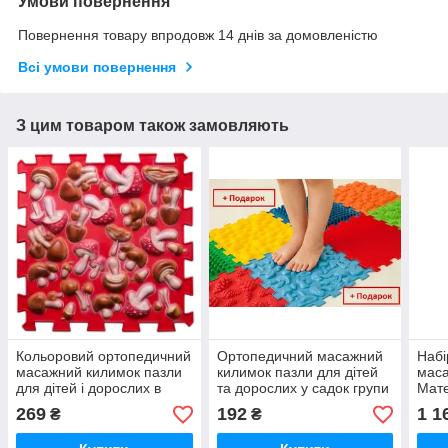
Умови повернення
Повернення товару впродовж 14 днів за домовленістю
Всі умови повернення
З цим товаром також замовляють
Кольоровий ортопедичний
Ортопедичний масажний
Набі
масажний килимок пазли
килимок пазли для дітей
маса
для дітей і дорослих в
та дорослих у садок групи
Мате
садочок групи раннього
раннього розвитку додому
доро
269
192
1 1
₴
₴
розвитку додому Ортек
Ортек Ortek
ранн
Ortek