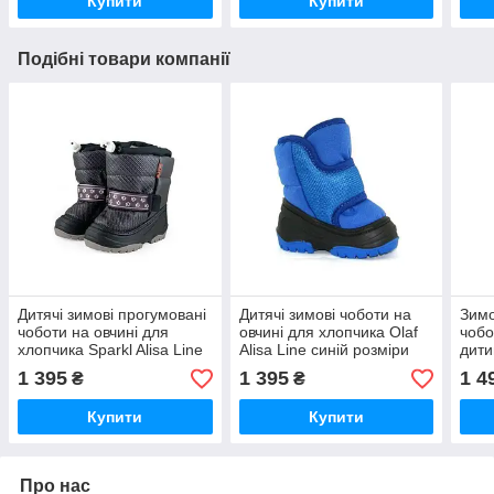
Купити
Купити
Подібні товари компанії
Дитячі зимові прогумовані
Дитячі зимові чоботи на
Зимо
чоботи на овчині для
овчині для хлопчика Olaf
чобо
хлопчика Sparkl Alisa Line
Alisa Line синій розміри
дити
чорний розміри 20-25
20-25
чорн
1 395
1 395
1 4
₴
₴
Купити
Купити
Про нас