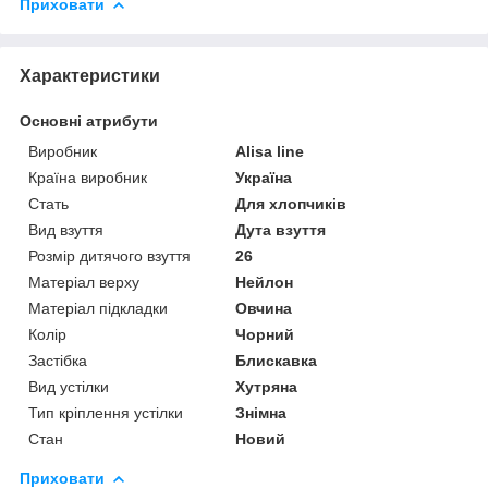
Приховати
Характеристики
Основні атрибути
Виробник
Alisa line
Країна виробник
Україна
Стать
Для хлопчиків
Вид взуття
Дута взуття
Розмір дитячого взуття
26
Матеріал верху
Нейлон
Матеріал підкладки
Овчина
Колір
Чорний
Застібка
Блискавка
Вид устілки
Хутряна
Тип кріплення устілки
Знімна
Стан
Новий
Приховати