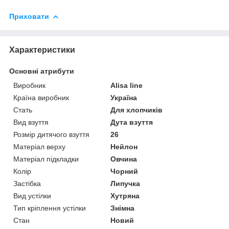
Приховати
Характеристики
Основні атрибути
Виробник
Alisa line
Країна виробник
Україна
Стать
Для хлопчиків
Вид взуття
Дута взуття
Розмір дитячого взуття
26
Матеріал верху
Нейлон
Матеріал підкладки
Овчина
Колір
Чорний
Застібка
Липучка
Вид устілки
Хутряна
Тип кріплення устілки
Знімна
Стан
Новий