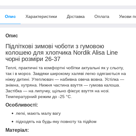
Опис
Характеристики
Доставка
Оплата
Умови п
Опис
Підліткові зимові чоботи з гумовою
колошею для хлопчика Nordik Alisa Line
чорні розміри 26-37
Теплі, практичні та комфортні чобітки актуальні як у сльоту,
так і в мороз. Завдяки широкому халяві легко одягаються на
ніжку дитині. Утеплювач — набивна овеча вовна. Устілка —
знімна, хутряна. Нижня частина взуття — гумова калоша.
Застібка — на липучку, щільно фіксує взуття на нозі.
Температурний режим до -25 °C.
Особливості:
легкі, мають малу вагу
підходять на будь-яку повноту та підйом
Матеріал: