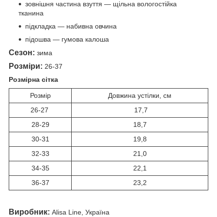
зовнішня частина взуття — щільна вологостійка
тканина
підкладка — набивна овчина
підошва — гумова калоша
Сезон:
зима
Розміри:
26-37
Розмірна сітка
Розмір
Довжина устілки, см
26-27
17,7
28-29
18,7
30-31
19,8
32-33
21,0
34-35
22,1
36-37
23,2
Виробник:
Alisa Line, Україна