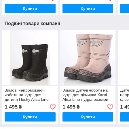
розвитку додому Ортек
Ортек Ortek
ранн
Ortek
Купити
Купити
Подібні товари компанії
Зимові непромокаючі
Зимові дитячі чоботи на
Дитя
чоботи на хутрі для
хутрі для дівчинки Хаскі
непр
дитини Husky Alisa Line
Alisa Line пудра розміри
сльо
чорний розміри 25-36
25-36
борд
1 495
1 495
1 4
₴
₴
Купити
Купити