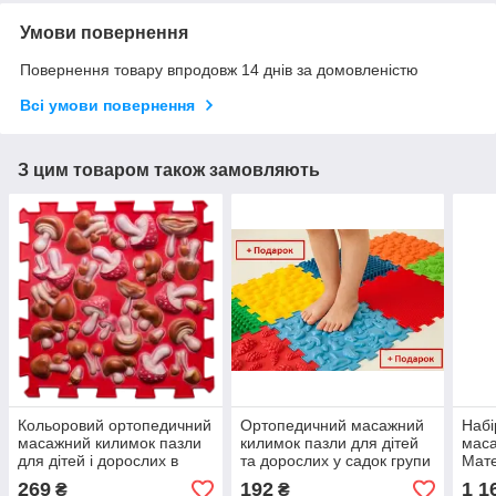
Умови повернення
Повернення товару впродовж 14 днів за домовленістю
Всі умови повернення
З цим товаром також замовляють
Кольоровий ортопедичний
Ортопедичний масажний
Набі
масажний килимок пазли
килимок пазли для дітей
маса
для дітей і дорослих в
та дорослих у садок групи
Мате
садочок групи раннього
раннього розвитку додому
доро
269
192
1 1
₴
₴