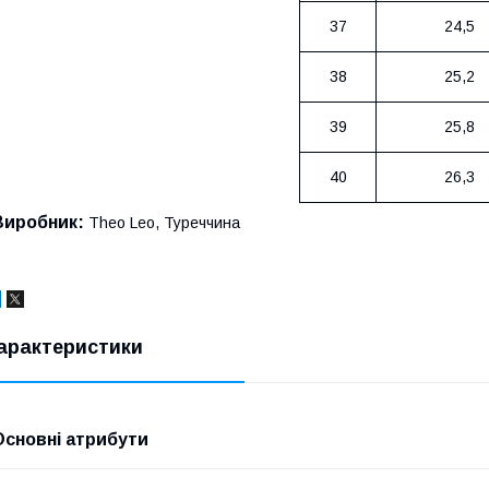
37
24,5
38
25,2
39
25,8
40
26,3
Виробник:
Theo Leo, Туреччина
арактеристики
Основні атрибути