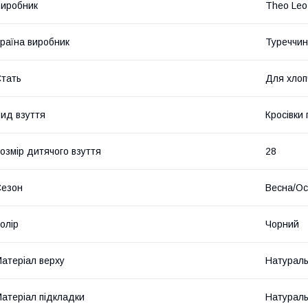
иробник
Theo Leo
раїна виробник
Туреччи
тать
Для хлоп
ид взуття
Кросівки
озмір дитячого взуття
28
Сезон
Весна/Ос
олір
Чорний
атеріал верху
Натураль
атеріал підкладки
Натураль