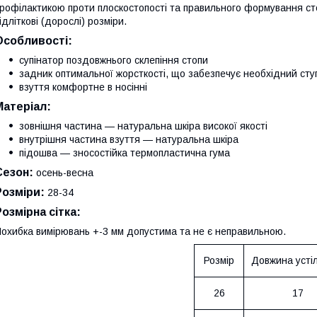
рофілактикою проти плоскостопості та правильного формування стоп
ідліткові (дорослі) розміри.
Особливості:
супінатор поздовжнього склепіння стопи
задник оптимальної жорсткості, що забезпечує необхідний ступі
взуття комфортне в носінні
Матеріал:
зовнішня частина — натуральна шкіра високої якості
внутрішня частина взуття — натуральна шкіра
підошва — зносостійка термопластична гума
Сезон:
осень-весна
Розміри:
28-34
Розмірна сітка:
охибка вимірювань +-3 мм допустима та не є неправильною.
Розмір
Довжина устіл
26
17