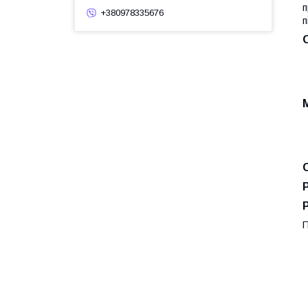
п
+380978335676
п
П