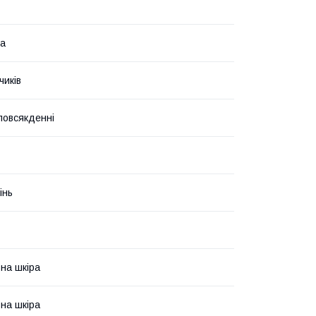
на
чиків
 повсякденні
інь
на шкіра
на шкіра