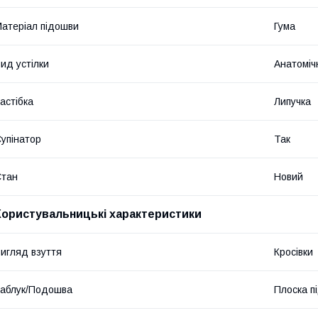
атеріал підошви
Гума
ид устілки
Анатоміч
астібка
Липучка
упінатор
Так
Стан
Новий
Користувальницькі характеристики
игляд взуття
Кросівки
аблук/Подошва
Плоска п