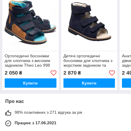
Ортопедичні босоніжки
Дитячі ортопедичні
Анат
для хлопчика з високим
босоніжки для хлопчика з
дівч
задником Theo Leo 998
жорстким задником та
задн
розмір 21-36
супінатором Theo Leo
розм
2 050
2 870
2 4
₴
₴
1128 розмір 21-35
Купити
Купити
Про нас
98% позитивних з 271 відгука за рік
Працює з 17.06.2021