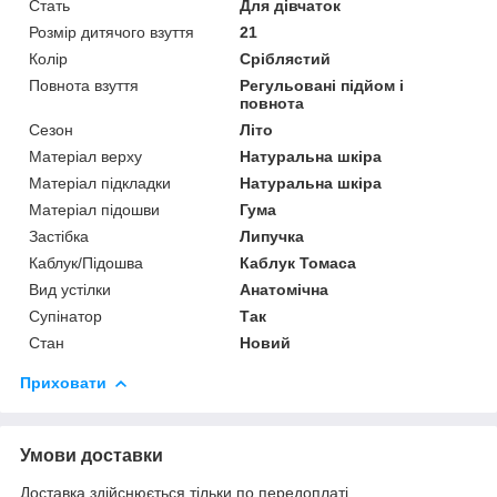
Стать
Для дівчаток
Розмір дитячого взуття
21
Колір
Сріблястий
Повнота взуття
Регульовані підйом і
повнота
Сезон
Літо
Матеріал верху
Натуральна шкіра
Матеріал підкладки
Натуральна шкіра
Матеріал підошви
Гума
Застібка
Липучка
Каблук/Підошва
Каблук Томаса
Вид устілки
Анатомічна
Супінатор
Так
Стан
Новий
Приховати
Умови доставки
Доставка здійснюється тільки по передоплаті.