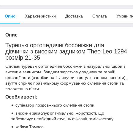
Опис
Характеристики
Доставка
Оплата
Умови п
Опис
Турецькі ортопедичні босоніжки для
дівчинки з високим задником Theo Leo 1294
розмір 21-35
Стильні турецькі ортопедичні босоніжки з натуральної шкіри з
високим задником. Завдяки жорсткому заднику та гарній
фіксації ноги (застібки на 4 липучки з регулюванням повноти),
взуття сприяє правильному формуванню склепіння стопи та
положенню п'яти.
Особливості:
супінатор поздовжнього склепіння стопи
високий закаблук оптимальної жорсткості, що
забезпечує необхідний ступінь фіксації гомілкостопу
каблук Томаса