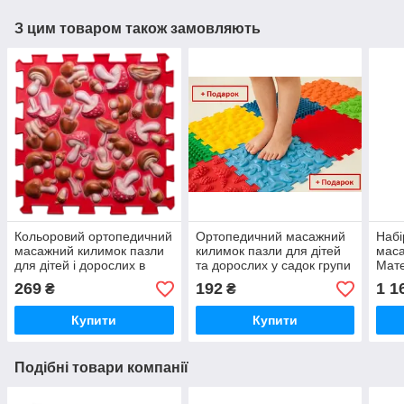
З цим товаром також замовляють
Кольоровий ортопедичний
Ортопедичний масажний
Набі
масажний килимок пазли
килимок пазли для дітей
маса
для дітей і дорослих в
та дорослих у садок групи
Мате
садочок групи раннього
раннього розвитку додому
доро
269
192
1 1
₴
₴
розвитку додому Ортек
Ортек Ortek
ранн
Ortek
Купити
Купити
Подібні товари компанії