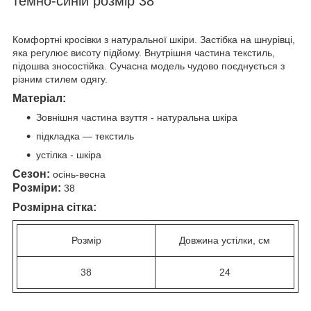
темно-синій розмір 38
Комфортні кросівки з натуральної шкіри. Застібка на шнурівці,
яка регулює висоту підйому. Внутрішня частина текстиль,
підошва зносостійка
.
Сучасна модель чудово поєднується з
різним стилем одягу.
Матеріал:
Зовнішня частина взуття - натуральна шкіра
підкладка — текстиль
устілка - шкіра
Сезон:
осінь-весна
Розміри:
38
Розмірна сітка
:
Розмір
Довжина устілки, см
38
24