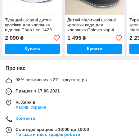
Турецькі шкіряні дитячі
Дитячі підліткові шкіряні
Туре
кросівки для хлопчика
кросівки кеди для
крос
підлітка Theo Leo 1429
хлопчика Golovin чорні
підл
розмір 26 — 38
розмір 34-38
розм
2 090
1 495
2 2
₴
₴
Купити
Купити
Про нас
98% позитивних з 271 відгука за рік
Працює з 17.06.2021
м. Харків
Харків, Україна
Контакти
Сьогодні працює з 10:00 до 19:00
Показати весь графік роботи