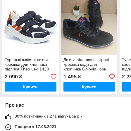
Турецькі шкіряні дитячі
Дитячі підліткові шкіряні
Туре
кросівки для хлопчика
кросівки кеди для
крос
підлітка Theo Leo 1429
хлопчика Golovin чорні
підл
розмір 26 — 38
розмір 34-38
розм
2 090
1 495
2 2
₴
₴
Купити
Купити
Про нас
98% позитивних з 271 відгука за рік
Працює з 17.06.2021