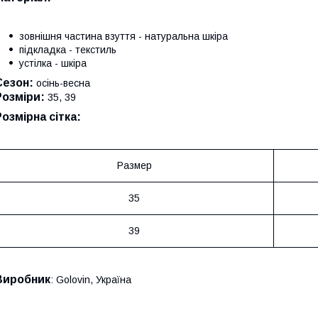
зовнішня частина взуття - натуральна шкіра
підкладка - текстиль
устілка - шкіра
Сезон:
осінь-весна
Розміри:
35, 39
Розмірна сітка:
Размер
35
39
Виробник
: Golovin, Україна