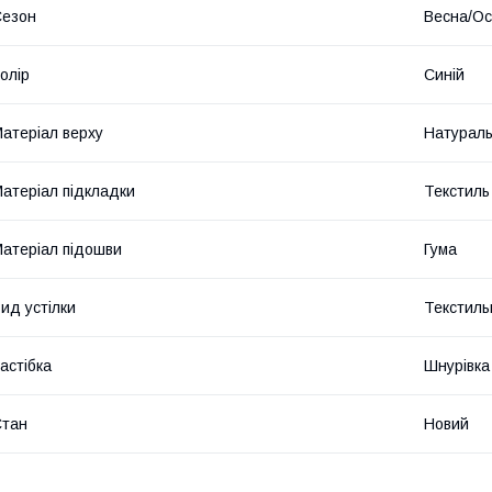
Сезон
Весна/Ос
олір
Синій
атеріал верху
Натураль
атеріал підкладки
Текстиль
атеріал підошви
Гума
ид устілки
Текстиль
астібка
Шнурівка
Стан
Новий