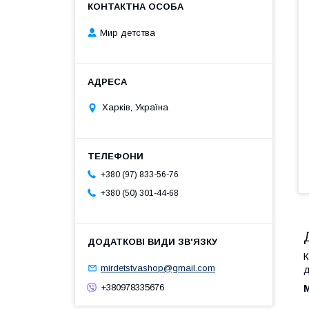
Мир детства
Харків, Україна
+380 (97) 833-56-76
+380 (50) 301-44-68
К
mirdetstvashop@gmail.com
д
+380978335676
М