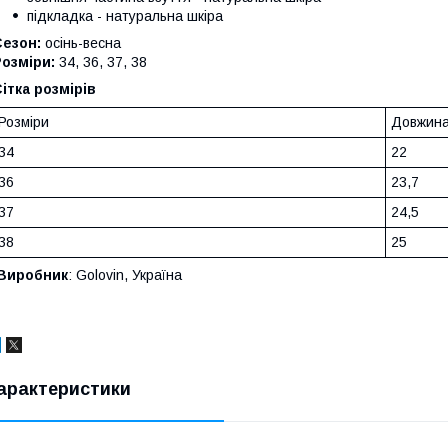
підкладка - натуральна шкіра
Сезон:
осінь-весна
озміри:
34, 36, 37, 38
ітка розмірів
Розміри
Довжина 
34
22
36
23,7
37
24,5
38
25
Виробник
: Golovin, Україна
арактеристики