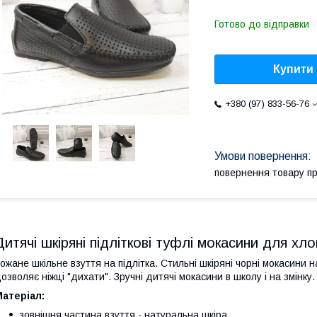
Готово до відправки
Купити
+380 (97) 833-56-76
повернення товару п
Дитячі шкіряні підліткові туфлі мокасини для хл
ожане шкільне взуття на підлітка. Стильні шкіряні чорні мокасини
озволяє ніжці "дихати". Зручні дитячі мокасини в школу і на змінку.
атеріал:
зовнішня частина взуття - натуральна шкіра