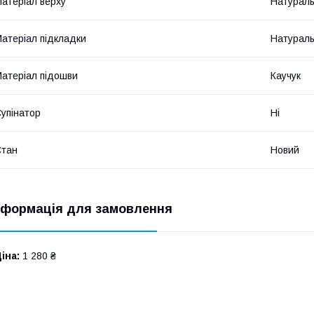
атеріал верху
Натураль
атеріал підкладки
Натураль
атеріал підошви
Каучук
упінатор
Ні
Стан
Новий
нформація для замовлення
іна:
1 280 ₴