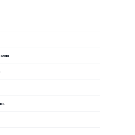
чиків
и
інь