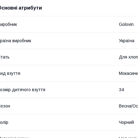
Основні атрибути
иробник
Golovin
раїна виробник
Україна
тать
Для хлоп
ид взуття
Мокасин
озмір дитячого взуття
34
Сезон
Весна/Ос
олір
Чорний