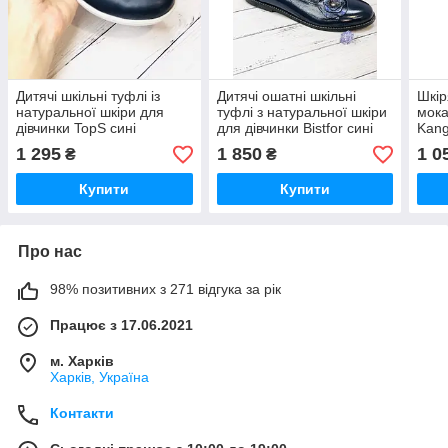
Дитячі шкільні туфлі із
Дитячі ошатні шкільні
Шкір
натуральної шкіри для
туфлі з натуральної шкіри
мока
дівчинки TopS сині
для дівчинки Bistfor сині
Kang
1 295
1 850
1 0
₴
₴
Купити
Купити
Про нас
98% позитивних з 271 відгука за рік
Працює з 17.06.2021
м. Харків
Харків, Україна
Контакти