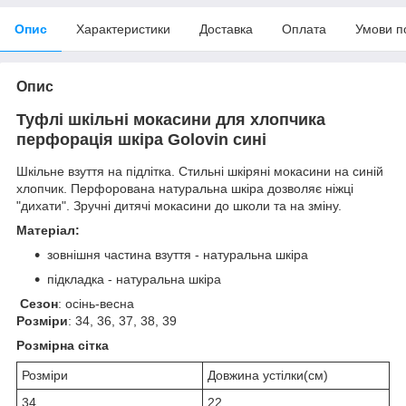
Опис
Характеристики
Доставка
Оплата
Умови п
Опис
Туфлі шкільні мокасини для хлопчика
перфорація шкіра Golovin сині
Шкільне взуття на підлітка. Стильні шкіряні мокасини на синій
хлопчик. Перфорована натуральна шкіра дозволяє ніжці
"дихати". Зручні дитячі мокасини до школи та на зміну.
Матеріал:
зовнішня частина взуття - натуральна шкіра
підкладка - натуральна шкіра
Сезон
: осінь-весна
Розміри
: 34, 36, 37, 38, 39
Розмірна сітка
Розміри
Довжина устілки(см)
34
22