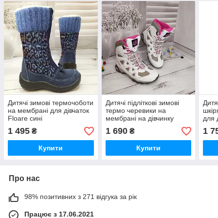
Дитячі зимові термочоботи
Дитячі підліткові зимові
Дитя
на мембрані для дівчаток
термо черевики на
шкір
Floare сині
мембрані на дівчинку
для 
B&GTermo білі розмір 36
1 495
1 690
1 7
₴
₴
Купити
Купити
Про нас
98% позитивних з 271 відгука за рік
Працює з 17.06.2021