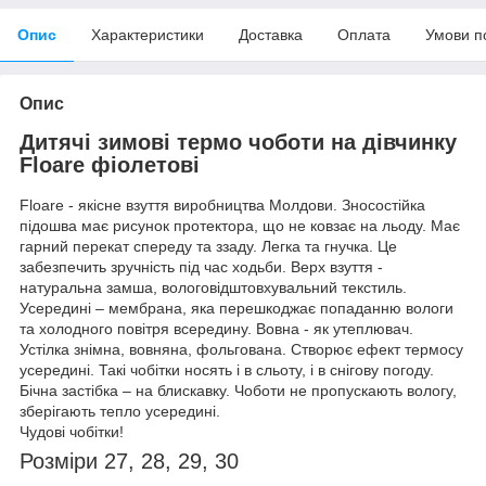
Опис
Характеристики
Доставка
Оплата
Умови п
Опис
Дитячі зимові термо чоботи на дівчинку
Floare фіолетові
Floare - якісне взуття виробництва Молдови. Зносостійка
підошва має рисунок протектора, що не ковзає на льоду. Має
гарний перекат спереду та ззаду. Легка та гнучка. Це
забезпечить зручність під час ходьби. Верх взуття -
натуральна замша, вологовідштовхувальний текстиль.
Усередині – мембрана, яка перешкоджає попаданню вологи
та холодного повітря всередину. Вовна - як утеплювач.
Устілка знімна, вовняна, фольгована. Створює ефект термосу
усередині. Такі чобітки носять і в сльоту, і в снігову погоду.
Бічна застібка – на блискавку. Чоботи не пропускають вологу,
зберігають тепло усередині.
Чудові чобітки!
Розміри
27, 28, 29, 30