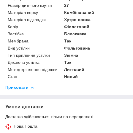
Розмір дитячого взуття
27
Матеріал верху
Комбінований
Матеріал підкладки
Хутро вовна
Колір
Фіолетовий
Застібка
Блискавка
Мембрана
Так
Вид устілки
Фольгована
Тип кріплення устілки
Знімна
Дихаюча устілка
Так
Метод кріплення підошви
Литтєвий
Стан
Новий
Приховати
Умови доставки
Доставка здійснюється тільки по передоплаті.
Нова Пошта