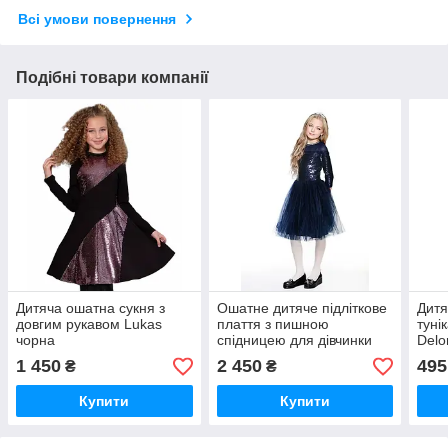
Всі умови повернення
Подібні товари компанії
Дитяча ошатна сукня з
Ошатне дитяче підліткове
Дитя
довгим рукавом Lukas
плаття з пишною
туні
чорна
спідницею для дівчинки
Delo
Lukas синє розмір 170
1 450
2 450
495
₴
₴
Купити
Купити