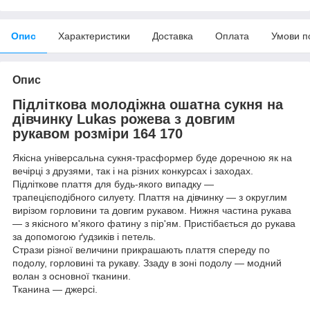
Опис
Характеристики
Доставка
Оплата
Умови п
Опис
Підліткова молодіжна ошатна сукня на
дівчинку Lukas рожева з довгим
рукавом розміри 164 170
Якісна універсальна сукня-трасформер буде доречною як на
вечірці з друзями, так і на різних конкурсах і заходах.
Підліткове плаття для будь-якого випадку —
трапецієподібного силуету. Плаття на дівчинку — з округлим
вирізом горловини та довгим рукавом. Нижня частина рукава
— з якісного м'якого фатину з пір'ям. Пристібається до рукава
за допомогою ґудзиків і петель.
Стрази різної величини прикрашають плаття спереду по
подолу, горловині та рукаву. Ззаду в зоні подолу — модний
волан з основної тканини.
Тканина — джерсі.