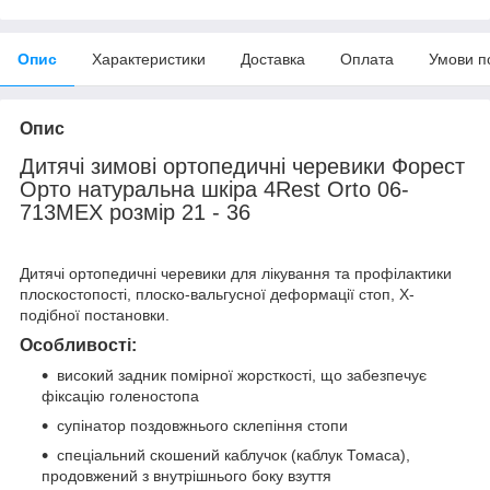
Опис
Характеристики
Доставка
Оплата
Умови п
Опис
Дитячі зимові ортопедичні черевики Форест
Орто натуральна шкіра 4Rest Orto 06-
713MEX розмір 21 - 36
Дитячі ортопедичні черевики для лікування та профілактики
плоскостопості, плоско-вальгусної деформації стоп, Х-
подібної постановки.
Особливості:
високий задник помірної жорсткості, що забезпечує
фіксацію голеностопа
супінатор поздовжнього склепіння стопи
спеціальний скошений каблучок (каблук Томаса),
продовжений з внутрішнього боку взуття