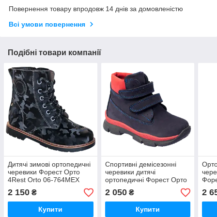
Повернення товару впродовж 14 днів за домовленістю
Всі умови повернення
Подібні товари компанії
Дитячі зимові ортопедичні
Спортивні демісезонні
Орто
черевики Форест Орто
черевики дитячі
чере
4Rest Orto 06-764МЕХ
ортопедичні Форест Орто
Форе
розмір 21 — 36
4Rest Orto 06-575 розмір
шкір
2 150
2 050
2 6
₴
₴
21 - 36
760M
Купити
Купити