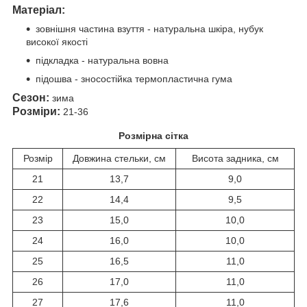
Матеріал:
зовнішня частина взуття - натуральна шкіра, нубук
високої якості
підкладка - натуральна вовна
підошва - зносостійка термопластична гума
Сезон:
зима
Розміри:
21-36
Розмірна сітка
Розмір
Довжина стельки, см
Висота задника, см
21
13,7
9,0
22
14,4
9,5
23
15,0
10,0
24
16,0
10,0
25
16,5
11,0
26
17,0
11,0
27
17,6
11,0