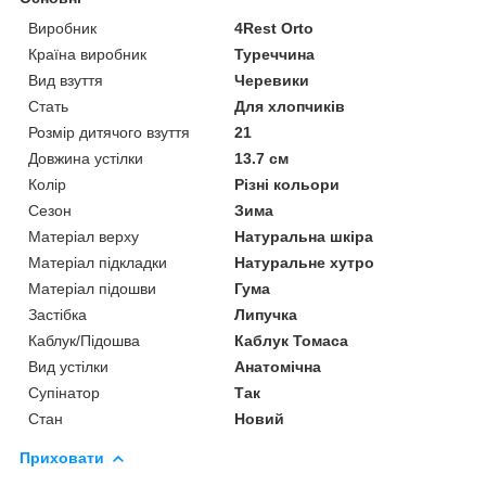
Виробник
4Rest Orto
Країна виробник
Туреччина
Вид взуття
Черевики
Стать
Для хлопчиків
Розмір дитячого взуття
21
Довжина устілки
13.7 см
Колір
Різні кольори
Сезон
Зима
Матеріал верху
Натуральна шкіра
Матеріал підкладки
Натуральне хутро
Матеріал підошви
Гума
Застібка
Липучка
Каблук/Підошва
Каблук Томаса
Вид устілки
Анатомічна
Супінатор
Так
Стан
Новий
Приховати