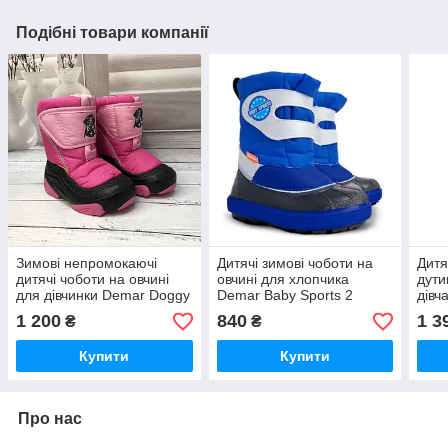
Подібні товари компанії
Зимові непромокаючі
Дитячі зимові чоботи на
Дитя
дитячі чоботи на овчині
овчині для хлопчика
дути
для дівчинки Demar Doggy
Demar Baby Sports 2
дівч
рожеві
1506NB синій розмір 20-
Line
1 200
840
1 3
₴
₴
29
20-2
Купити
Купити
Про нас