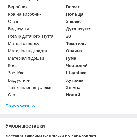
Виробник
Demar
Країна виробник
Польща
Стать
Унісекс
Вид взуття
Дута взуття
Розмір дитячого взуття
28
Матеріал верху
Текстиль
Матеріал підкладки
Овчина
Матеріал підошви
Гума
Колір
Червоний
Застібка
Шнурівка
Вид устілки
Хутряна
Тип кріплення устілки
Знімна
Стан
Новий
Приховати
Умови доставки
Доставка здійснюється тільки по передоплаті.