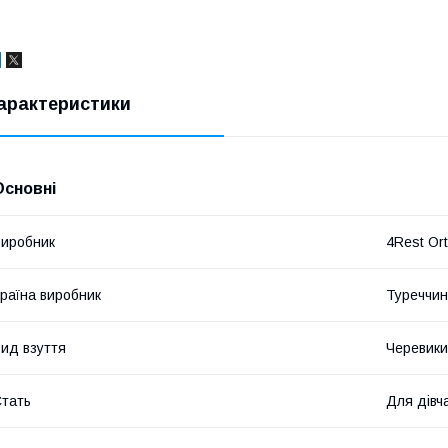
арактеристики
Основні
иробник
4Rest Or
раїна виробник
Туреччи
ид взуття
Черевики
тать
Для дівч