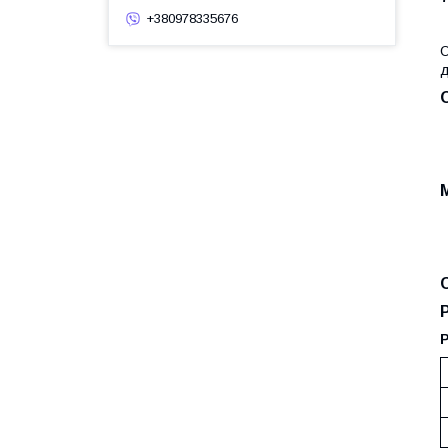
+380978335676
О
д
Р