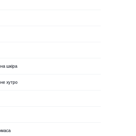
на шкіра
не хутро
омаса