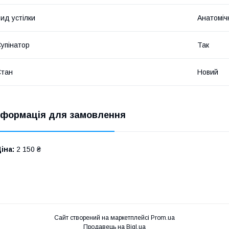
ид устілки
Анатоміч
упінатор
Так
Стан
Новий
нформація для замовлення
іна:
2 150 ₴
Сайт створений на маркетплейсі
Prom.ua
Продавець на Bigl.ua