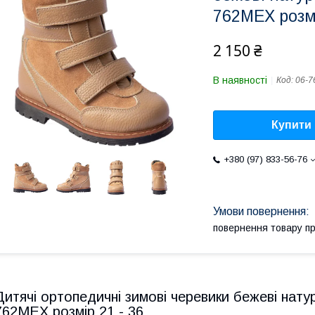
762MEX розмі
2 150 ₴
В наявності
Код:
06-
Купити
+380 (97) 833-56-76
повернення товару п
Дитячі ортопедичні зимові черевики бежеві нату
762MEX розмір 21 - 36