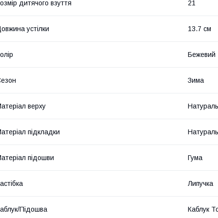
озмір дитячого взуття
21
овжина устілки
13.7 см
олір
Бежевий
Сезон
Зима
атеріал верху
Натураль
атеріал підкладки
Натураль
атеріал підошви
Гума
астібка
Липучка
аблук/Підошва
Каблук Т