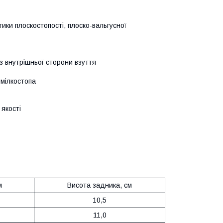
ики плоскостопості, плоско-вальгусної
з внутрішньої сторони взуття
омілкостопа
 якості
м
Висота задника, см
10,5
11,0