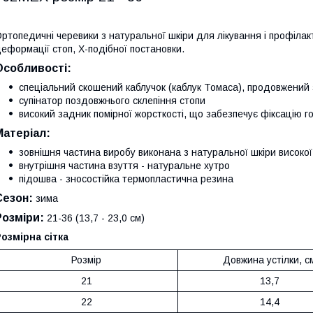
ртопедичні черевики з натуральної шкіри для лікування і профілакт
еформації стоп, Х-подібної постановки.
Особливості:
спеціальний скошений каблучок (каблук Томаса), продовжений 
супінатор поздовжнього склепіння стопи
високий задник помірної жорсткості, що забезпечує фіксацію г
Матеріал:
зовнішня частина виробу виконана з натуральної шкіри високої
внутрішня частина взуття - натуральне хутро
підошва - зносостійка термопластична резина
Сезон:
зима
Розміри:
21-36 (13,7 - 23,0 см)
озмірна сітка
Розмір
Довжина устілки, с
21
13,7
22
14,4