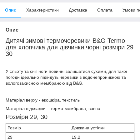
Опис
Характеристики
Доставка
Оплата
Умови п
Опис
Дитячі зимові термочеревики B&G Termo
для хлопчика для дівчинки чорні розміри 29
30
У сльоту та сніг ноги повинні залишатися сухими, для такої
погоди ідеально підійдуть черевики з водонепроникною та
вологозахисною мембраною від B&G.
Матеріал верху - екошкіра, текстиль
Матеріал підкладки – термо-мембрана, вовна
Розміри 29, 30
Розмір
Довжина устілки
29
19,2