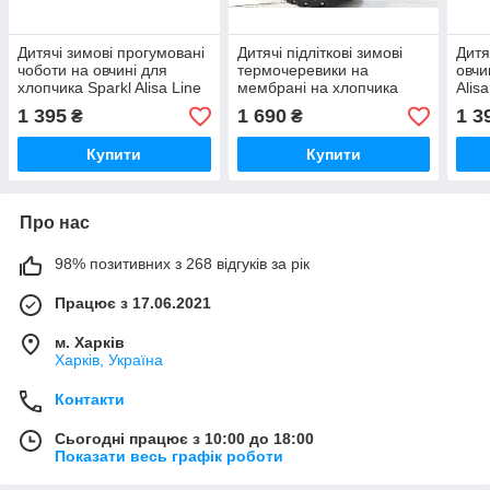
Дитячі зимові прогумовані
Дитячі підліткові зимові
Дитя
чоботи на овчині для
термочеревики на
овчи
хлопчика Sparkl Alisa Line
мембрані на хлопчика
Alis
чорний розміри 20-25
B&GTermo чорні розмір 36
20-2
1 395
1 690
1 3
₴
₴
Купити
Купити
Про нас
98% позитивних з 268 відгуків за рік
Працює з 17.06.2021
м. Харків
Харків, Україна
Контакти
Сьогодні працює з 10:00 до 18:00
Показати весь графік роботи