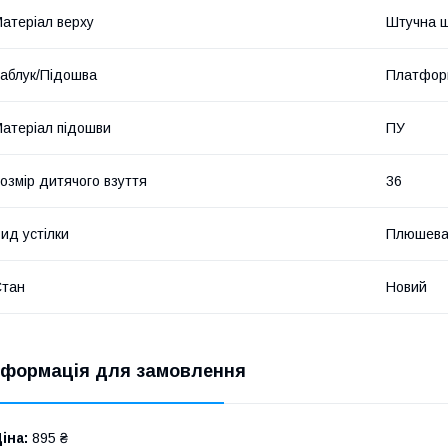
атеріал верху
Штучна ш
аблук/Підошва
Платфор
атеріал підошви
ПУ
озмір дитячого взуття
36
ид устілки
Плюшев
Стан
Новий
нформація для замовлення
іна:
895 ₴