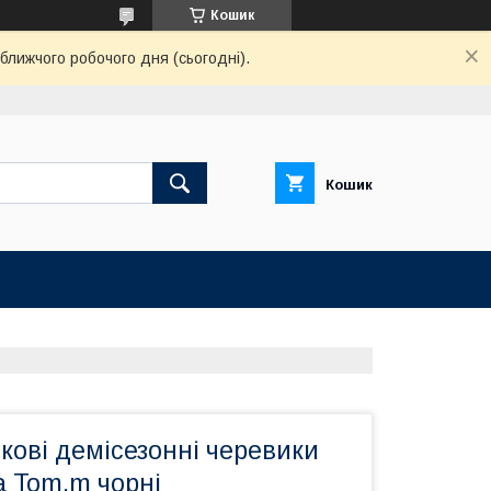
Кошик
ближчого робочого дня (сьогодні).
Кошик
ткові демісезонні черевики
а Tom.m чорні