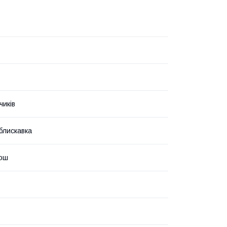
чиків
 блискавка
юш