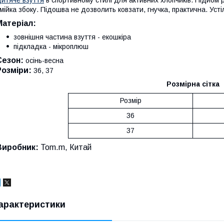
мійка збоку. Підошва не дозволить ковзати, гнучка, практична. Усті
Матеріал:
зовнішня частина взуття - екошкіра
підкладка - мікроплюш
Сезон:
осінь-весна
Розміри:
36, 37
Розмірна сітка
Розмір
36
37
Виробник:
Tom.m, Китай
арактеристики