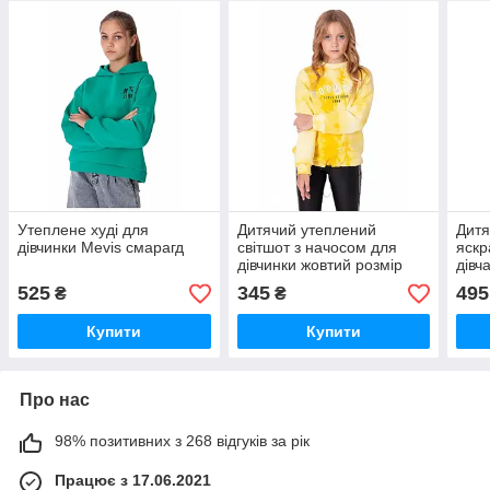
Утеплене худі для
Дитячий утеплений
Дитя
дівчинки Mevis смарагд
світшот з начосом для
яск
дівчинки жовтий розмір
дівч
122 Mevis
116-
525
345
495
₴
₴
Купити
Купити
Про нас
98% позитивних з 268 відгуків за рік
Працює з 17.06.2021