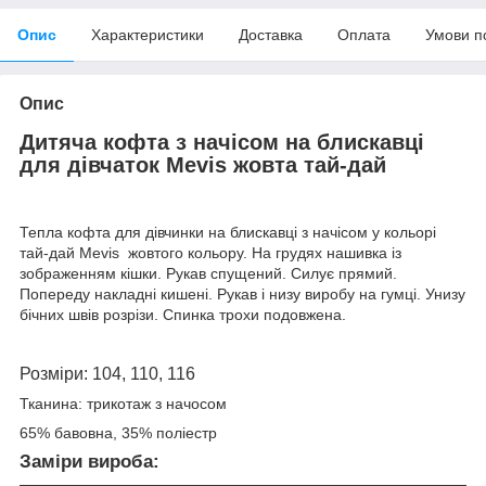
Опис
Характеристики
Доставка
Оплата
Умови п
Опис
Дитяча кофта з начісом на блискавці
для дівчаток Mevis жовта тай-дай
Тепла кофта для дівчинки на блискавці з начісом у кольорі
тай-дай Mevis жовтого кольору. На грудях нашивка із
зображенням кішки. Рукав спущений. Силує прямий.
Попереду накладні кишені. Рукав і низу виробу на гумці. Унизу
бічних швів розрізи. Спинка трохи подовжена.
Розміри: 104, 110, 116
Тканина: трикотаж з начосом
65% бавовна, 35% поліестр
Заміри вироба: