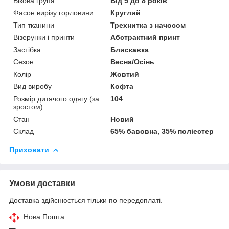
Вікова група
Від 5 до 8 років
Фасон вирізу горловини
Круглий
Тип тканини
Трехнитка з начосом
Візерунки і принти
Абстрактний принт
Застібка
Блискавка
Сезон
Весна/Осінь
Колір
Жовтий
Вид виробу
Кофта
Розмір дитячого одягу (за
104
зростом)
Стан
Новий
Склад
65% бавовна, 35% поліестер
Приховати
Умови доставки
Доставка здійснюється тільки по передоплаті.
Нова Пошта