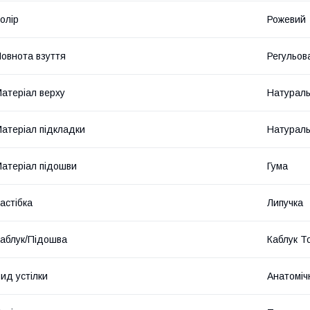
олір
Рожевий
овнота взуття
Регульова
атеріал верху
Натураль
атеріал підкладки
Натураль
атеріал підошви
Гума
астібка
Липучка
аблук/Підошва
Каблук Т
ид устілки
Анатоміч