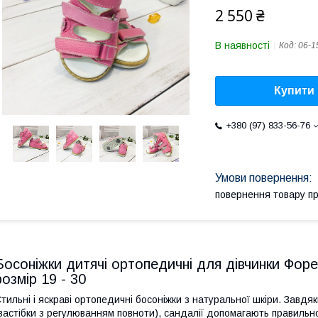
2 550 ₴
В наявності
Код:
06-1
Купити
+380 (97) 833-56-76
повернення товару п
Босоніжки дитячі ортопедичні для дівчинки Фор
розмір 19 - 30
тильні і яскраві ортопедичні босоніжки з натуральної шкіри. Завдяк
застібки з регулюванням повноти), сандалії допомагають правиль