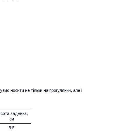
мо носити не тільки на прогулянки, але і
сота задника,
см
5,5