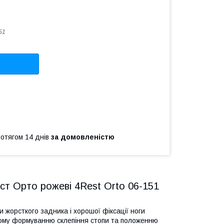
51
ротягом 14 днів
за домовленістю
ест Орто рожеві 4Rest Orto 06-151
и жорсткого задника і хорошої фіксації ноги
ному формуванню склепіння стопи та положенню