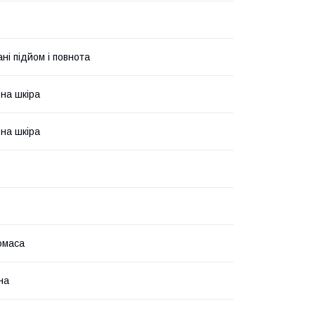
ні підйом і повнота
на шкіра
на шкіра
омаса
на