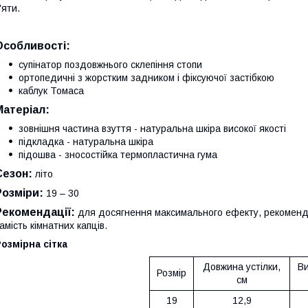
'яти.
Особливості:
супінатор поздовжнього склепіння стопи
ортопедичні з жорстким задником і фіксуючої застібкою
каблук Томаса
Матеріал:
зовнішня частина взуття - натуральна шкіра високої якості
підкладка - натуральна шкіра
підошва - зносостійка термопластична гума
Сезон:
літо
Розміри:
19 – 30
Рекомендації:
для
досягнення максимального ефекту, рекомендує
амість кімнатних капців.
озмірна сітка
Довжина устілки,
Ви
Розмір
см
19
12,9