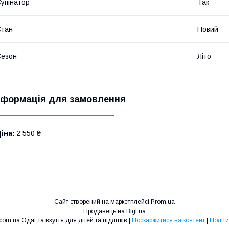
упінатор
Так
Стан
Новий
Сезон
Літо
нформація для замовлення
іна:
2 550 ₴
Сайт створений на маркетплейсі
Prom.ua
Продавець на Bigl.ua
Магазин mirdetstva.com.ua Одяг та взуття для дітей та підлітків |
Поскаржитися на контент
|
Політи