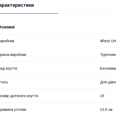
арактеристики
Основні
иробник
4Rest Or
раїна виробник
Туреччи
ид взуття
Босоніжк
тать
Для дівч
озмір дитячого взуття
19
овжина устілки
13.5 см