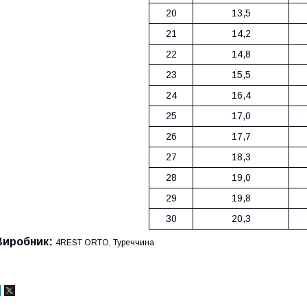
20
13,5
21
14,2
22
14,8
23
15,5
24
16,4
25
17,0
26
17,7
27
18,3
28
19,0
29
19,8
30
20,3
Виробник:
4REST ORTO, Туреччина