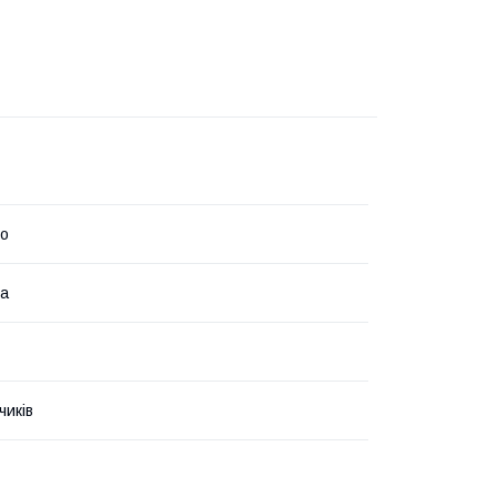
to
на
чиків