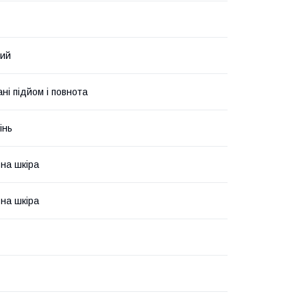
вий
ні підйом і повнота
інь
на шкіра
на шкіра