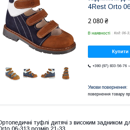
4Rest Orto 0
2 080 ₴
В наявності
Код:
06-3
Купити
+380 (97) 833-56-76
повернення товару п
Ортопедичні туфлі дитячі з високим задником д
Orto 06-313 розмір 21-33