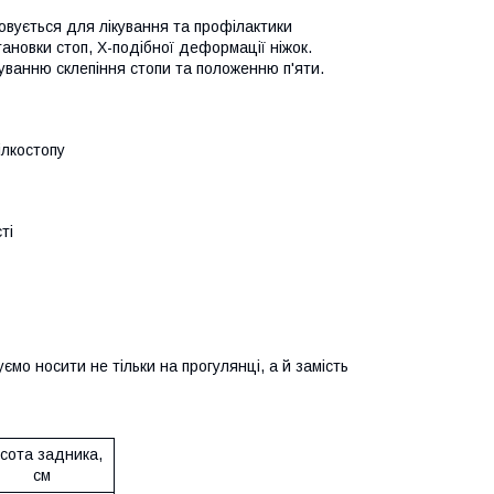
овується для лікування та профілактики
ановки стоп, Х-подібної деформації ніжок.
уванню склепіння стопи та положенню п'яти.
ілкостопу
ті
о носити не тільки на прогулянці, а й замість
сота задника,
см