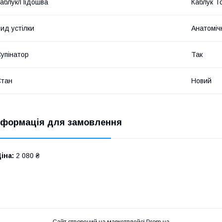
аблук/Підошва
Каблук Т
ид устілки
Анатоміч
упінатор
Так
Стан
Новий
нформація для замовлення
іна:
2 080 ₴
Сайт створений на маркетплейсі
Prom.ua