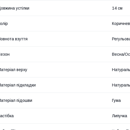
овжина устілки
14 см
олір
Коричне
овнота взуття
Регульова
Сезон
Весна/Ос
атеріал верху
Натураль
атеріал підкладки
Натураль
атеріал підошви
Гума
астібка
Липучка