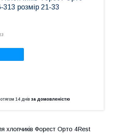
6-313 розмір 21-33
13
ротягом 14 днів
за домовленістю
ля хлопчиків Форест Орто 4Rest