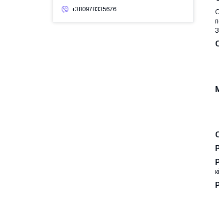
+380978335676
О
п
З
к