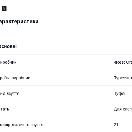
арактеристики
Основні
иробник
4Rest Or
раїна виробник
Туреччи
ид взуття
Туфлі
тать
Для хлоп
озмір дитячого взуття
21