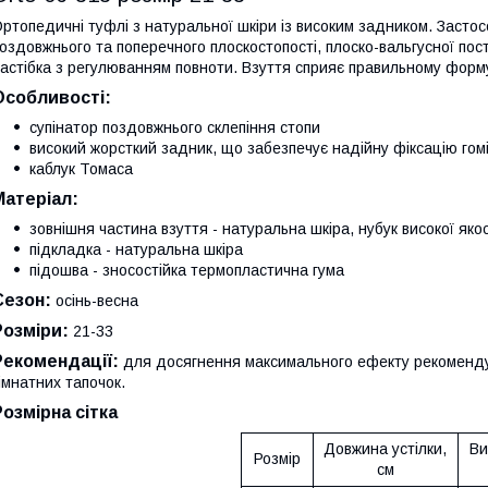
ртопедичні туфлі з натуральної шкіри із високим задником. Застос
оздовжнього та поперечного плоскостопості, плоско-вальгусної пост
астібка з регулюванням повноти. Взуття сприяє правильному форм
Особливості:
супінатор поздовжнього склепіння стопи
високий жорсткий задник, що забезпечує надійну фіксацію гом
каблук Томаса
Матеріал:
зовнішня частина взуття - натуральна шкіра, нубук високої якос
підкладка - натуральна шкіра
підошва - зносостійка термопластична гума
Сезон:
осінь-весна
Розміри:
21-33
Рекомендації:
для досягнення максимального ефекту рекомендуєм
імнатних тапочок.
Розмірна сітка
Довжина устілки,
Ви
Розмір
см