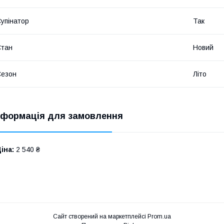
упінатор
Так
Стан
Новий
Сезон
Літо
нформація для замовлення
іна:
2 540 ₴
Сайт створений на маркетплейсі
Prom.ua