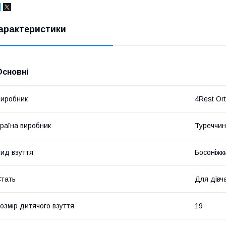
арактеристики
Основні
иробник
4Rest Or
раїна виробник
Туреччи
ид взуття
Босоніжк
тать
Для дівч
озмір дитячого взуття
19