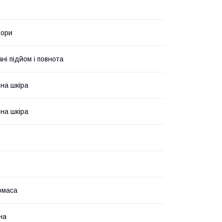
ьори
ні підйом і повнота
на шкіра
на шкіра
омаса
на