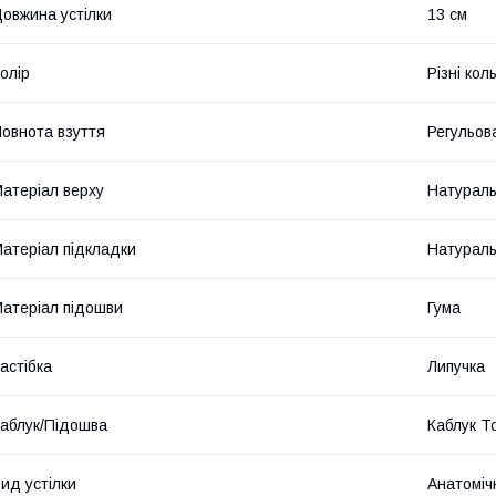
овжина устілки
13 см
олір
Різні кол
овнота взуття
Регульова
атеріал верху
Натураль
атеріал підкладки
Натураль
атеріал підошви
Гума
астібка
Липучка
аблук/Підошва
Каблук Т
ид устілки
Анатоміч