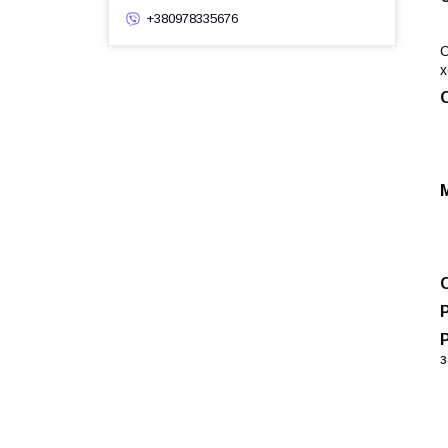
+380978335676
С
х
з