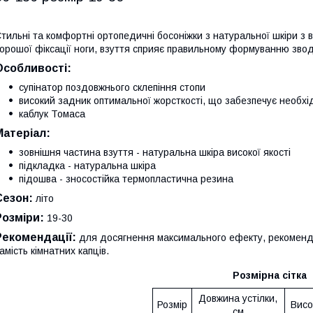
тильні та комфортні ортопедичні босоніжки з натуральної шкіри з 
орошої фіксації ноги, взуття сприяє правильному формуванню зводу
Особливості:
супінатор поздовжнього склепіння стопи
високий задник оптимальної жорсткості, що забезпечує необхід
каблук Томаса
Матеріал:
зовнішня частина взуття - натуральна шкіра високої якості
підкладка - натуральна шкіра
підошва - зносостійка термопластична резина
Сезон:
літо
Розміри:
19-30
Рекомендації:
для досягнення максимального ефекту, рекомендує
амість кімнатних капців.
Розмірна сітка
Довжина устілки,
Розмір
Висо
см