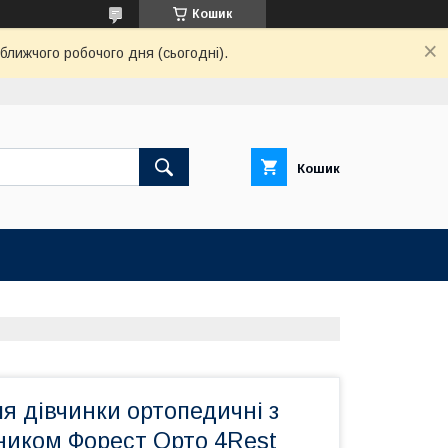
Кошик
ближчого робочого дня (сьогодні).
Кошик
я дівчинки ортопедичні з
ником Форест Орто 4Rest