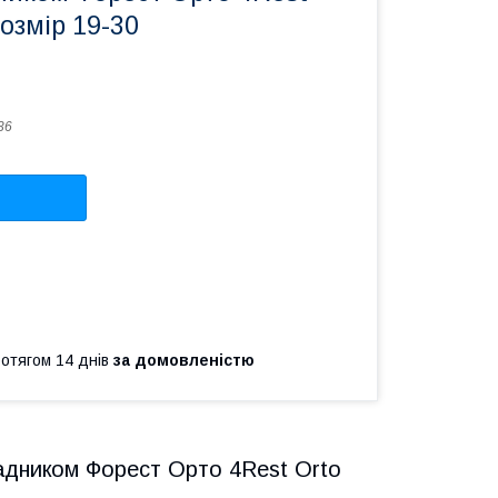
розмір 19-30
36
ротягом 14 днів
за домовленістю
задником Форест Орто 4Rest Orto