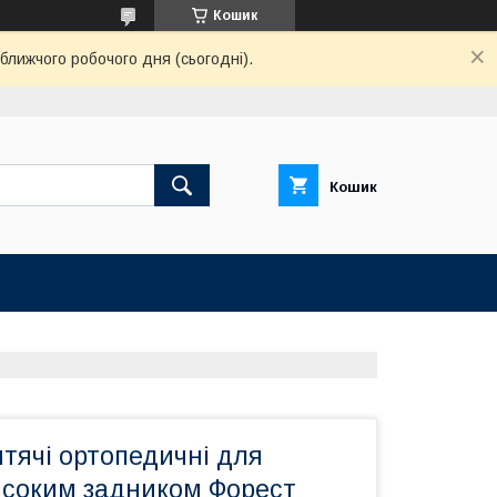
Кошик
ближчого робочого дня (сьогодні).
Кошик
тячі ортопедичні для
високим задником Форест