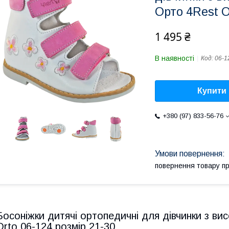
Орто 4Rest O
1 495 ₴
В наявності
Код:
06-1
Купити
+380 (97) 833-56-76
повернення товару п
Босоніжки дитячі ортопедичні для дівчинки з в
Orto 06-124 розмір 21-30