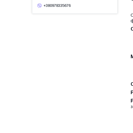
+380978335676
О
ф
з