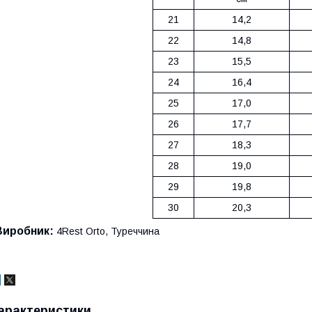
21
14,2
22
14,8
23
15,5
24
16,4
25
17,0
26
17,7
27
18,3
28
19,0
29
19,8
30
20,3
Виробник:
4Rest Orto, Туреччина
арактеристики