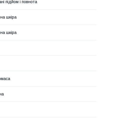
ні підйом і повнота
на шкіра
на шкіра
омаса
на