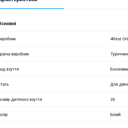
Основні
иробник
4Rest Or
раїна виробник
Туреччи
ид взуття
Босоніжк
тать
Для дівч
озмір дитячого взуття
26
олір
Білий