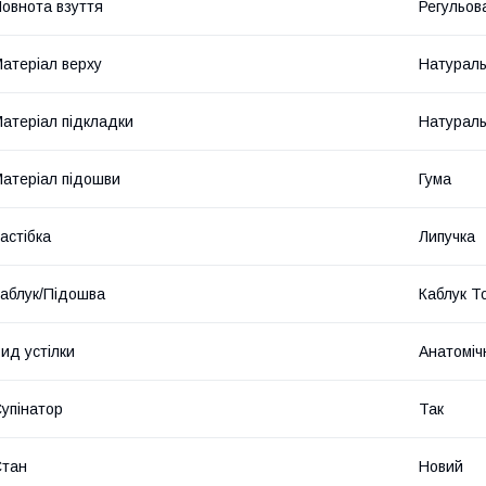
овнота взуття
Регульова
атеріал верху
Натураль
атеріал підкладки
Натураль
атеріал підошви
Гума
астібка
Липучка
аблук/Підошва
Каблук Т
ид устілки
Анатоміч
упінатор
Так
Стан
Новий