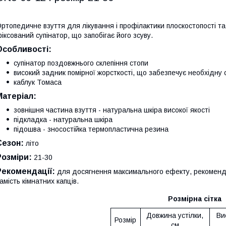
ртопедичне взуття для лікування і профілактики плоскостопості та
іксований супінатор, що запобігає його зсуву.
Особливості:
супінатор поздовжнього склепіння стопи
високий задник помірної жорсткості, що забезпечує необхідну с
каблук Томаса
Матеріал:
зовнішня частина взуття - натуральна шкіра високої якості
підкладка - натуральна шкіра
підошва - зносостійка термопластична резина
Сезон:
літо
Розміри:
21-30
Рекомендації:
для досягнення максимального ефекту, рекомендує
амість кімнатних капців.
Розмірна сітка
Довжина устілки,
Ви
Розмір
см