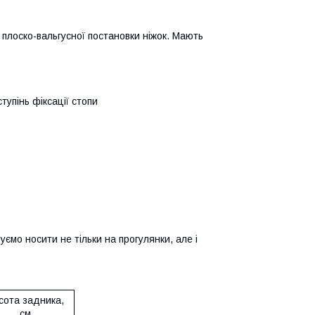
 плоско-вальгусної постановки ніжок. Мають
тупінь фіксації стопи
мо носити не тільки на прогулянки, але і
сота задника,
см